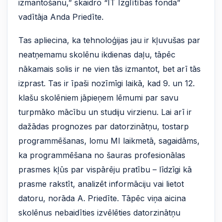
izmantošanu,” skaidro “IT Izglītības fonda”
vadītāja Anda Priedīte.
Tas apliecina, ka tehnoloģijas jau ir kļuvušas par
neatņemamu skolēnu ikdienas daļu, tāpēc
nākamais solis ir ne vien tās izmantot, bet arī tās
izprast. Tas ir īpaši nozīmīgi laikā, kad 9. un 12.
klašu skolēniem jāpieņem lēmumi par savu
turpmāko mācību un studiju virzienu. Lai arī ir
dažādas prognozes par datorzinātņu, tostarp
programmēšanas, lomu MI laikmetā, sagaidāms,
ka programmēšana no šauras profesionālas
prasmes kļūs par vispārēju pratību – līdzīgi kā
prasme rakstīt, analizēt informāciju vai lietot
datoru, norāda A. Priedīte. Tāpēc viņa aicina
skolēnus nebaidīties izvēlēties datorzinātņu