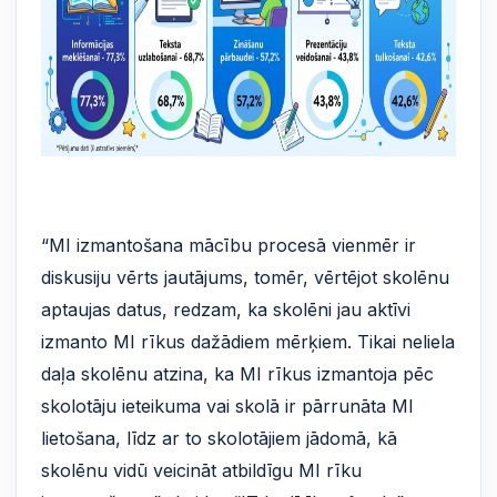
“MI izmantošana mācību procesā vienmēr ir
diskusiju vērts jautājums, tomēr, vērtējot skolēnu
aptaujas datus, redzam, ka skolēni jau aktīvi
izmanto MI rīkus dažādiem mērķiem. Tikai neliela
daļa skolēnu atzina, ka MI rīkus izmantoja pēc
skolotāju ieteikuma vai skolā ir pārrunāta MI
lietošana, līdz ar to skolotājiem jādomā, kā
skolēnu vidū veicināt atbildīgu MI rīku