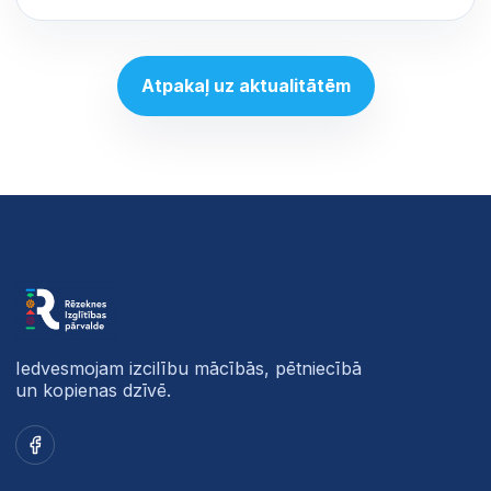
Atpakaļ uz aktualitātēm
Iedvesmojam izcilību mācībās, pētniecībā
un kopienas dzīvē.
Facebook