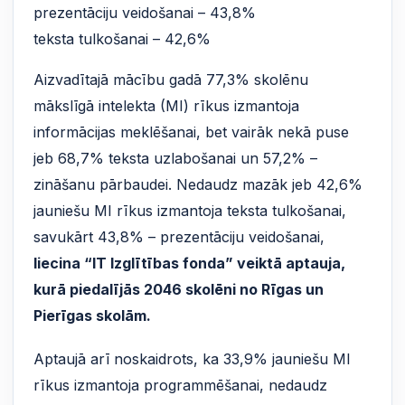
prezentāciju veidošanai – 43,8%
teksta tulkošanai – 42,6%
Aizvadītajā mācību gadā 77,3% skolēnu
mākslīgā intelekta (MI) rīkus izmantoja
informācijas meklēšanai, bet vairāk nekā puse
jeb 68,7% teksta uzlabošanai un 57,2% –
zināšanu pārbaudei. Nedaudz mazāk jeb 42,6%
jauniešu MI rīkus izmantoja teksta tulkošanai,
savukārt 43,8% – prezentāciju veidošanai,
liecina “IT Izglītības fonda” veiktā aptauja,
kurā piedalījās 2046 skolēni no Rīgas un
Pierīgas skolām.
Aptaujā arī noskaidrots, ka 33,9% jauniešu MI
rīkus izmantoja programmēšanai, nedaudz