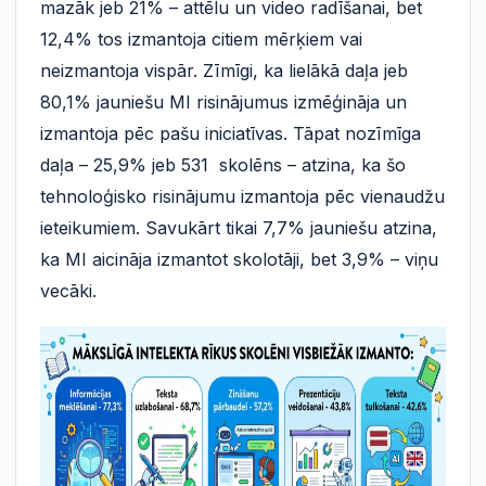
mazāk jeb 21% – attēlu un video radīšanai, bet
12,4% tos izmantoja citiem mērķiem vai
neizmantoja vispār. Zīmīgi, ka lielākā daļa jeb
80,1% jauniešu MI risinājumus izmēģināja un
izmantoja pēc pašu iniciatīvas. Tāpat nozīmīga
daļa – 25,9% jeb 531 skolēns – atzina, ka šo
tehnoloģisko risinājumu izmantoja pēc vienaudžu
ieteikumiem. Savukārt tikai 7,7% jauniešu atzina,
ka MI aicināja izmantot skolotāji, bet 3,9% – viņu
vecāki.