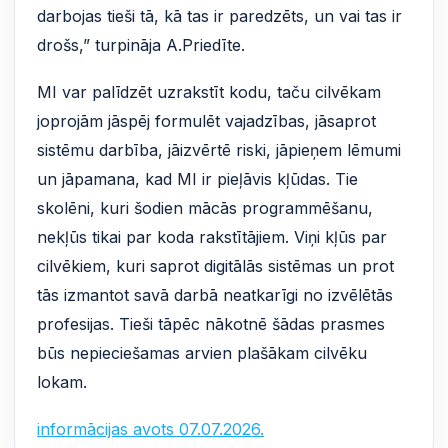
darbojas tieši tā, kā tas ir paredzēts, un vai tas ir
drošs,” turpināja A.Priedīte.
MI var palīdzēt uzrakstīt kodu, taču cilvēkam
joprojām jāspēj formulēt vajadzības, jāsaprot
sistēmu darbība, jāizvērtē riski, jāpieņem lēmumi
un jāpamana, kad MI ir pieļāvis kļūdas. Tie
skolēni, kuri šodien mācās programmēšanu,
nekļūs tikai par koda rakstītājiem. Viņi kļūs par
cilvēkiem, kuri saprot digitālās sistēmas un prot
tās izmantot savā darbā neatkarīgi no izvēlētās
profesijas. Tieši tāpēc nākotnē šādas prasmes
būs nepieciešamas arvien plašākam cilvēku
lokam.
informācijas avots 07.07.2026.