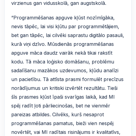
virzienus gan vidusskolā, gan augstskolā.
“Programmēšanas apguve kļūst nozīmīgāka,
nevis tāpēc, lai visi kļūtu par programmētājiem,
bet gan tāpēc, lai cilvēki saprastu digitālo pasauli,
kurā viņi dzīvo. Mūsdienās programmēšanas
apguve māca daudz vairāk nekā tikai rakstīt
kodu. Tā māca loģisko domāšanu, problēmu
sadalīšanu mazākos uzdevumos, kļūdu analīzi
un pacietību. Tā attīsta prasmi formulēt precīzus
norādījumus un kritiski izvērtēt rezultātu. Tieši
šīs prasmes kļūst īpaši svarīgas laikā, kad MI
spēj radīt ļoti pārliecinošas, bet ne vienmēr
pareizas atbildes. Cilvēks, kurš nesaprot
programmēšanas pamatus, bieži vien nespēj
novērtēt, vai MI radītais risinājums ir kvalitatīvs,