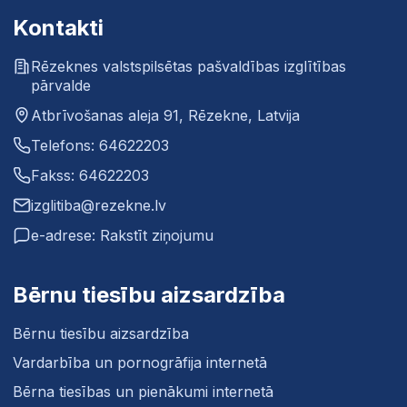
Kontakti
Rēzeknes valstspilsētas pašvaldības izglītības
pārvalde
Atbrīvošanas aleja 91, Rēzekne, Latvija
Telefons: 64622203
Fakss: 64622203
izglitiba@rezekne.lv
e-adrese: Rakstīt ziņojumu
Bērnu tiesību aizsardzība
Bērnu tiesību aizsardzība
Vardarbība un pornogrāfija internetā
Bērna tiesības un pienākumi internetā