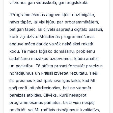
virzienus gan vidusskolā, gan augstskolā.
“Programmēšanas apguve kļūst nozīmīgāka,
nevis tāpēc, lai visi kļūtu par programmētājiem,
bet gan tāpēc, lai cilvēki saprastu digitālo pasauli,
kurā viņi dzīvo. Mūsdienās programmēšanas
apguve māca daudz vairāk nekā tikai rakstīt
kodu. Tā māca loģisko domāšanu, problēmu
sadalīšanu mazākos uzdevumos, kļūdu analīzi
un pacietību. Tā attīsta prasmi formulēt precīzus
norādījumus un kritiski izvērtēt rezultātu. Tieši
šīs prasmes kļūst īpaši svarīgas laikā, kad MI
spēj radīt ļoti pārliecinošas, bet ne vienmēr
pareizas atbildes. Cilvēks, kurš nesaprot
programmēšanas pamatus, bieži vien nespēj
novērtēt, vai MI radītais risinājums ir kvalitatīvs,