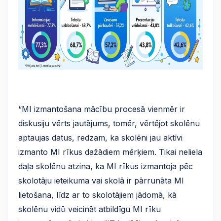
“MI izmantošana mācību procesā vienmēr ir
diskusiju vērts jautājums, tomēr, vērtējot skolēnu
aptaujas datus, redzam, ka skolēni jau aktīvi
izmanto MI rīkus dažādiem mērķiem. Tikai neliela
daļa skolēnu atzina, ka MI rīkus izmantoja pēc
skolotāju ieteikuma vai skolā ir pārrunāta MI
lietošana, līdz ar to skolotājiem jādomā, kā
skolēnu vidū veicināt atbildīgu MI rīku