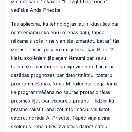
izmantošanu,” skaidro “IT Izglītības fonda”
vadītāja Anda Priedīte.
Tas apliecina, ka tehnoloģijas jau ir kļuvušas par
neatņemamu skolēnu ikdienas daļu, tāpēc
nākamais solis ir ne vien tās izmantot, bet arī tās
izprast. Tas ir īpaši nozīmīgi laikā, kad 9. un 12.
klašu skolēniem jāpieņem lēmumi par savu
turpmāko mācību un studiju virzienu. Lai arī ir
dažādas prognozes par datorzinātņu, tostarp
programmēšanas, lomu MI laikmetā, sagaidāms,
ka programmēšana no šauras profesionālas
prasmes kļūs par vispārēju pratību – līdzīgi kā
prasme rakstīt, analizēt informāciju vai lietot
datoru, norāda A. Priedīte. Tāpēc viņa aicina
skolēnus nebaidīties izvēlēties datorzinātņu