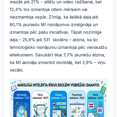
mazāk jeb 21% – attēlu un video radīšanai, bet
12,4% tos izmantoja citiem mērķiem vai
neizmantoja vispār. Zīmīgi, ka lielākā daļa jeb
80,1% jauniešu MI risinājumus izmēģināja un
izmantoja pēc pašu iniciatīvas. Tāpat nozīmīga
daļa – 25,9% jeb 531 skolēns – atzina, ka šo
tehnoloģisko risinājumu izmantoja pēc vienaudžu
ieteikumiem. Savukārt tikai 7,7% jauniešu atzina,
ka MI aicināja izmantot skolotāji, bet 3,9% – viņu
vecāki.