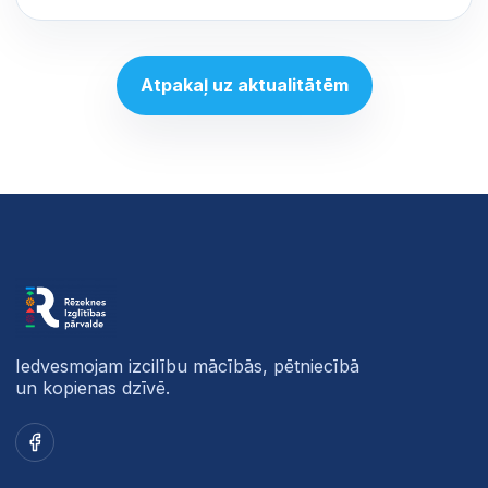
Atpakaļ uz aktualitātēm
Iedvesmojam izcilību mācībās, pētniecībā
un kopienas dzīvē.
Facebook