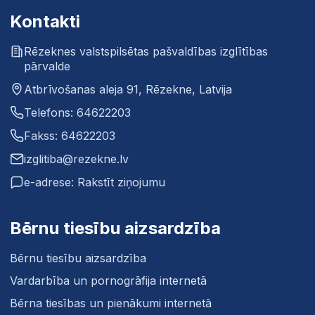
Kontakti
Rēzeknes valstspilsētas pašvaldības izglītības
pārvalde
Atbrīvošanas aleja 91, Rēzekne, Latvija
Telefons: 64622203
Fakss: 64622203
izglitiba@rezekne.lv
e-adrese: Rakstīt ziņojumu
Bērnu tiesību aizsardzība
Bērnu tiesību aizsardzība
Vardarbība un pornogrāfija internetā
Bērna tiesības un pienākumi internetā