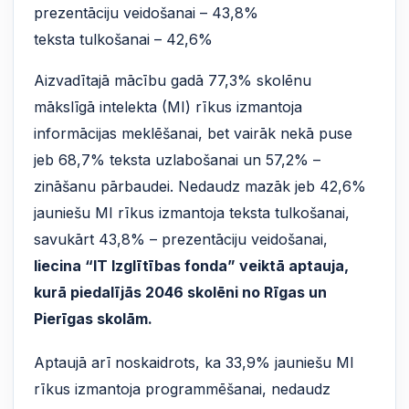
prezentāciju veidošanai – 43,8%
teksta tulkošanai – 42,6%
Aizvadītajā mācību gadā 77,3% skolēnu
mākslīgā intelekta (MI) rīkus izmantoja
informācijas meklēšanai, bet vairāk nekā puse
jeb 68,7% teksta uzlabošanai un 57,2% –
zināšanu pārbaudei. Nedaudz mazāk jeb 42,6%
jauniešu MI rīkus izmantoja teksta tulkošanai,
savukārt 43,8% – prezentāciju veidošanai,
liecina “IT Izglītības fonda” veiktā aptauja,
kurā piedalījās 2046 skolēni no Rīgas un
Pierīgas skolām.
Aptaujā arī noskaidrots, ka 33,9% jauniešu MI
rīkus izmantoja programmēšanai, nedaudz