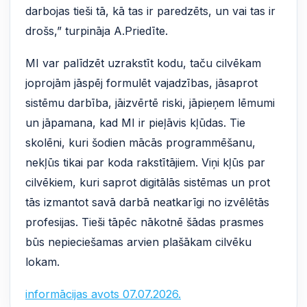
darbojas tieši tā, kā tas ir paredzēts, un vai tas ir
drošs,” turpināja A.Priedīte.
MI var palīdzēt uzrakstīt kodu, taču cilvēkam
joprojām jāspēj formulēt vajadzības, jāsaprot
sistēmu darbība, jāizvērtē riski, jāpieņem lēmumi
un jāpamana, kad MI ir pieļāvis kļūdas. Tie
skolēni, kuri šodien mācās programmēšanu,
nekļūs tikai par koda rakstītājiem. Viņi kļūs par
cilvēkiem, kuri saprot digitālās sistēmas un prot
tās izmantot savā darbā neatkarīgi no izvēlētās
profesijas. Tieši tāpēc nākotnē šādas prasmes
būs nepieciešamas arvien plašākam cilvēku
lokam.
informācijas avots 07.07.2026.