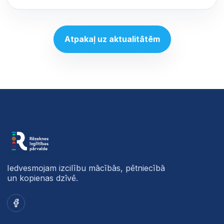
Atpakaļ uz aktualitātēm
Iedvesmojam izcilību mācībās, pētniecībā
un kopienas dzīvē.
Facebook