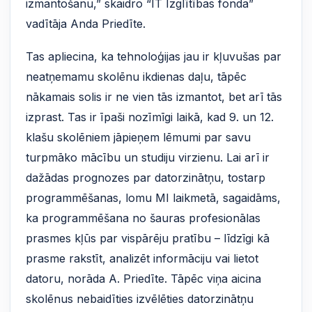
izmantošanu,” skaidro “IT Izglītības fonda”
vadītāja Anda Priedīte.
Tas apliecina, ka tehnoloģijas jau ir kļuvušas par
neatņemamu skolēnu ikdienas daļu, tāpēc
nākamais solis ir ne vien tās izmantot, bet arī tās
izprast. Tas ir īpaši nozīmīgi laikā, kad 9. un 12.
klašu skolēniem jāpieņem lēmumi par savu
turpmāko mācību un studiju virzienu. Lai arī ir
dažādas prognozes par datorzinātņu, tostarp
programmēšanas, lomu MI laikmetā, sagaidāms,
ka programmēšana no šauras profesionālas
prasmes kļūs par vispārēju pratību – līdzīgi kā
prasme rakstīt, analizēt informāciju vai lietot
datoru, norāda A. Priedīte. Tāpēc viņa aicina
skolēnus nebaidīties izvēlēties datorzinātņu