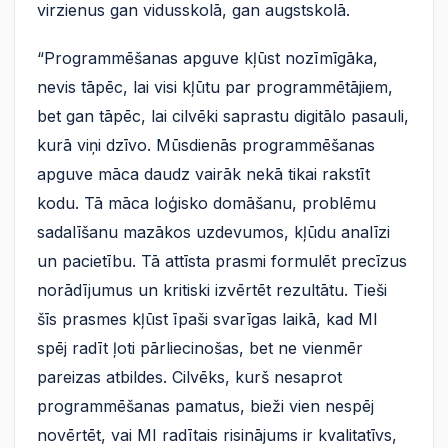
virzienus gan vidusskolā, gan augstskolā.
“Programmēšanas apguve kļūst nozīmīgāka,
nevis tāpēc, lai visi kļūtu par programmētājiem,
bet gan tāpēc, lai cilvēki saprastu digitālo pasauli,
kurā viņi dzīvo. Mūsdienās programmēšanas
apguve māca daudz vairāk nekā tikai rakstīt
kodu. Tā māca loģisko domāšanu, problēmu
sadalīšanu mazākos uzdevumos, kļūdu analīzi
un pacietību. Tā attīsta prasmi formulēt precīzus
norādījumus un kritiski izvērtēt rezultātu. Tieši
šīs prasmes kļūst īpaši svarīgas laikā, kad MI
spēj radīt ļoti pārliecinošas, bet ne vienmēr
pareizas atbildes. Cilvēks, kurš nesaprot
programmēšanas pamatus, bieži vien nespēj
novērtēt, vai MI radītais risinājums ir kvalitatīvs,