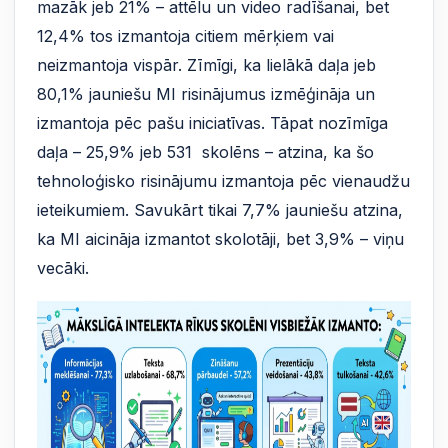
mazāk jeb 21% – attēlu un video radīšanai, bet
12,4% tos izmantoja citiem mērķiem vai
neizmantoja vispār. Zīmīgi, ka lielākā daļa jeb
80,1% jauniešu MI risinājumus izmēģināja un
izmantoja pēc pašu iniciatīvas. Tāpat nozīmīga
daļa – 25,9% jeb 531 skolēns – atzina, ka šo
tehnoloģisko risinājumu izmantoja pēc vienaudžu
ieteikumiem. Savukārt tikai 7,7% jauniešu atzina,
ka MI aicināja izmantot skolotāji, bet 3,9% – viņu
vecāki.