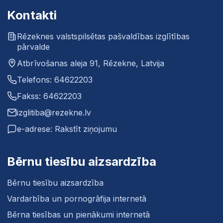
Kontakti
Rēzeknes valstspilsētas pašvaldības izglītības
pārvalde
Atbrīvošanas aleja 91, Rēzekne, Latvija
Telefons: 64622203
Fakss: 64622203
izglitiba@rezekne.lv
e-adrese: Rakstīt ziņojumu
Bērnu tiesību aizsardzība
Bērnu tiesību aizsardzība
Vardarbība un pornogrāfija internetā
Bērna tiesības un pienākumi internetā