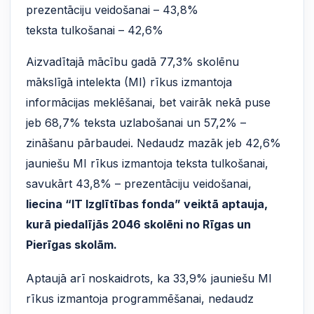
prezentāciju veidošanai – 43,8%
teksta tulkošanai – 42,6%
Aizvadītajā mācību gadā 77,3% skolēnu
mākslīgā intelekta (MI) rīkus izmantoja
informācijas meklēšanai, bet vairāk nekā puse
jeb 68,7% teksta uzlabošanai un 57,2% –
zināšanu pārbaudei. Nedaudz mazāk jeb 42,6%
jauniešu MI rīkus izmantoja teksta tulkošanai,
savukārt 43,8% – prezentāciju veidošanai,
liecina “IT Izglītības fonda” veiktā aptauja,
kurā piedalījās 2046 skolēni no Rīgas un
Pierīgas skolām.
Aptaujā arī noskaidrots, ka 33,9% jauniešu MI
rīkus izmantoja programmēšanai, nedaudz