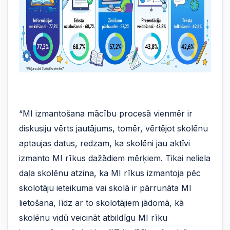
“MI izmantošana mācību procesā vienmēr ir
diskusiju vērts jautājums, tomēr, vērtējot skolēnu
aptaujas datus, redzam, ka skolēni jau aktīvi
izmanto MI rīkus dažādiem mērķiem. Tikai neliela
daļa skolēnu atzina, ka MI rīkus izmantoja pēc
skolotāju ieteikuma vai skolā ir pārrunāta MI
lietošana, līdz ar to skolotājiem jādomā, kā
skolēnu vidū veicināt atbildīgu MI rīku