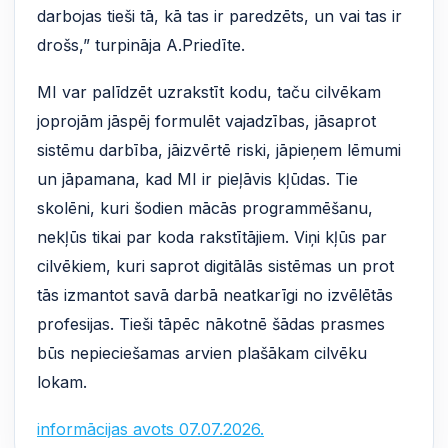
darbojas tieši tā, kā tas ir paredzēts, un vai tas ir
drošs,” turpināja A.Priedīte.
MI var palīdzēt uzrakstīt kodu, taču cilvēkam
joprojām jāspēj formulēt vajadzības, jāsaprot
sistēmu darbība, jāizvērtē riski, jāpieņem lēmumi
un jāpamana, kad MI ir pieļāvis kļūdas. Tie
skolēni, kuri šodien mācās programmēšanu,
nekļūs tikai par koda rakstītājiem. Viņi kļūs par
cilvēkiem, kuri saprot digitālās sistēmas un prot
tās izmantot savā darbā neatkarīgi no izvēlētās
profesijas. Tieši tāpēc nākotnē šādas prasmes
būs nepieciešamas arvien plašākam cilvēku
lokam.
informācijas avots 07.07.2026.