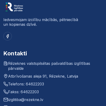
Iedvesmojam izcilību mācībās, pētniecībā
un kopienas dzīvē.
Facebook
Kontakti
Rēzeknes valstspilsētas pašvaldības izglītības
pārvalde
Atbrīvošanas aleja 91, Rēzekne, Latvija
Telefons: 64622203
Fakss: 64622203
izglitiba@rezekne.lv