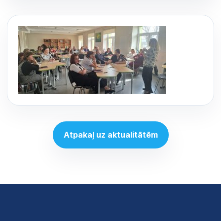
Atpakaļ uz aktualitātēm