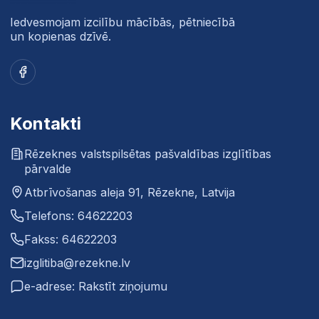
Iedvesmojam izcilību mācībās, pētniecībā
un kopienas dzīvē.
Facebook
Kontakti
Rēzeknes valstspilsētas pašvaldības izglītības
pārvalde
Atbrīvošanas aleja 91, Rēzekne, Latvija
Telefons: 64622203
Fakss: 64622203
izglitiba@rezekne.lv
e-adrese: Rakstīt ziņojumu