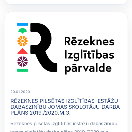
20.01.2020
RĒZEKNES PILSĒTAS IZGLĪTĪBAS IESTĀŽU
DABASZINĪBU JOMAS SKOLOTĀJU DARBA
PLĀNS 2019./2020.M.G.
Rēzeknes pilsētas izglītības iestāžu dabaszinību
jomas skolotāju darba plāns 2019./2020.m.g.…