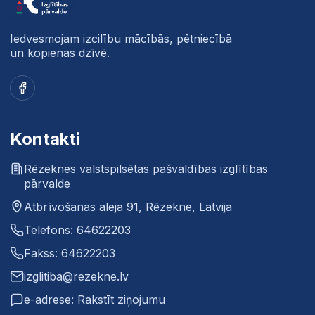
Iedvesmojam izcilību mācībās, pētniecībā
un kopienas dzīvē.
Facebook
Kontakti
Rēzeknes valstspilsētas pašvaldības izglītības
pārvalde
Atbrīvošanas aleja 91, Rēzekne, Latvija
Telefons: 64622203
Fakss: 64622203
izglitiba@rezekne.lv
e-adrese: Rakstīt ziņojumu