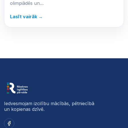
olimpiādēs un…
Lasīt vairāk →
Iedvesmojam izcilību mācībās, pētniecībā
un kopienas dzīvē.
Facebook