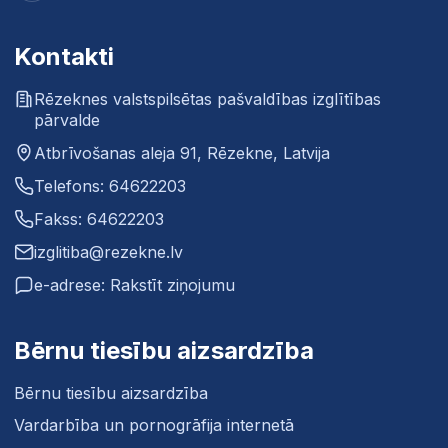
Kontakti
Rēzeknes valstspilsētas pašvaldības izglītības
pārvalde
Atbrīvošanas aleja 91, Rēzekne, Latvija
Telefons: 64622203
Fakss: 64622203
izglitiba@rezekne.lv
e-adrese: Rakstīt ziņojumu
Bērnu tiesību aizsardzība
Bērnu tiesību aizsardzība
Vardarbība un pornogrāfija internetā