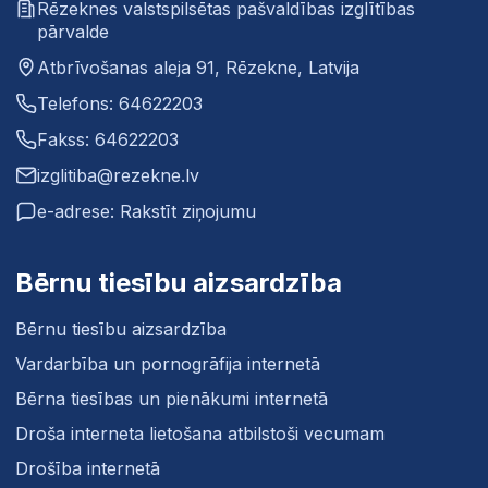
Rēzeknes valstspilsētas pašvaldības izglītības
pārvalde
Atbrīvošanas aleja 91, Rēzekne, Latvija
Telefons: 64622203
Fakss: 64622203
izglitiba@rezekne.lv
e-adrese: Rakstīt ziņojumu
Bērnu tiesību aizsardzība
Bērnu tiesību aizsardzība
Vardarbība un pornogrāfija internetā
Bērna tiesības un pienākumi internetā
Droša interneta lietošana atbilstoši vecumam
Drošība internetā