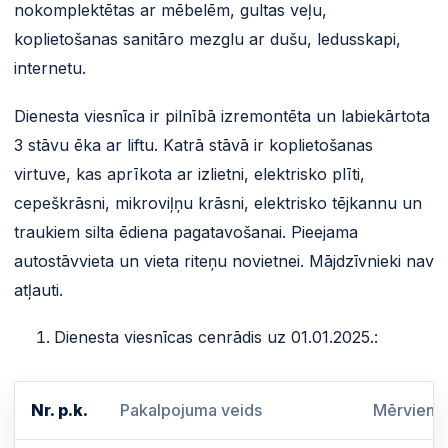
nokomplektētas ar mēbelēm, gultas veļu,
koplietošanas sanitāro mezglu ar dušu, ledusskapi,
internetu.
Dienesta viesnīca ir pilnībā izremontēta un labiekārtota
3 stāvu ēka ar liftu. Katrā stāvā ir koplietošanas
virtuve, kas aprīkota ar izlietni, elektrisko plīti,
cepeškrāsni, mikroviļņu krāsni, elektrisko tējkannu un
traukiem silta ēdiena pagatavošanai. Pieejama
autostāvvieta un vieta riteņu novietnei. Mājdzīvnieki nav
atļauti.
Dienesta viesnīcas cenrādis uz 01.01.2025.:
Nr. p.k.
Pakalpojuma veids
Mērvienī