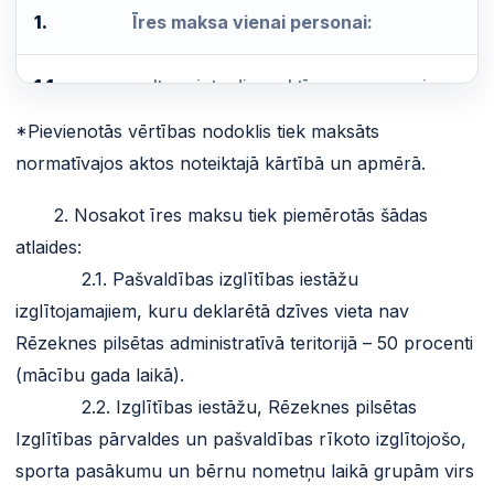
1.
Īres maksa vienai personai:
1.1.
gultas vieta diennaktī
eiro
*Pievienotās vērtības nodoklis tiek maksāts
1.2.
gultas vieta 2-vietīgā istabiņā
eiro/mēne
normatīvajos aktos noteiktajā kārtībā un apmērā.
1.3.
gultas vieta 3-vietīgā istabiņā
eiro/mēne
2. Nosakot īres maksu tiek piemērotās šādas
atlaides:
1.4.
gultas vieta 4-vietīgā istabiņā
eiro/mēne
2.1. Pašvaldības izglītības iestāžu
izglītojamajiem, kuru deklarētā dzīves vieta nav
Rēzeknes pilsētas administratīvā teritorijā – 50 procenti
(mācību gada laikā).
2.2. Izglītības iestāžu, Rēzeknes pilsētas
Izglītības pārvaldes un pašvaldības rīkoto izglītojošo,
sporta pasākumu un bērnu nometņu laikā grupām virs