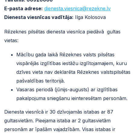
E-pasta adrese:
dienesta.viesnica@rezekne.lv
Dienesta viesnīcas vadītāja:
Ilga Kolosova
Rēzeknes pilsētas dienesta viesnīca piedāvā gultas
vietas:
Mācību gada laikā Rēzeknes valsts pilsētas
vispārējās izglītības iestāžu izglītojamajiem, kuru
dzīves vieta nav deklarēta Rēzeknes valstspilsētas
pašvaldības teritorijā.
Vasaras periodā (jūnijs-augusts) ar izglītības
pakalpojuma sniegšanu ieinteresētam personām.
Dienesta viesnīcā ir 30 dzīvojamās istabas ar 87
gultasvietām. Pieejama istaba ar 2 gultasvietām
personām ar īpašām vajadzībām. Visas istabas ir