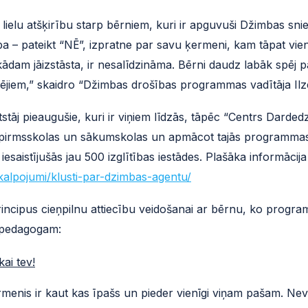
ielu atšķirību starp bērniem, kuri ir apguvuši Džimbas sni
ba – pateikt “NĒ”, izpratne par savu ķermeni, kam tāpat vien
kādam jāizstāsta, ir nesalīdzināma. Bērni daudz labāk spēj p
tējiem,” skaidro “Džimbas drošības programmas vadītāja Ilz
stāj pieaugušie, kuri ir viņiem līdzās, tāpēc “Centrs Darded
tot pirmsskolas un sākumskolas un apmācot tajās programm
saistījušās jau 500 izglītības iestādes. Plašāka informācija
kalpojumi/klusti-par-dzimbas-agentu/
incipus cieņpilnu attiecību veidošanai ar bērnu, ko program
 pedagogam:
ai tev!
menis ir kaut kas īpašs un pieder vienīgi viņam pašam. Nev