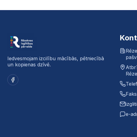
Kont
Rēze
pašv
Iedvesmojam izcilību mācībās, pētniecībā
un kopienas dzīvē.
Atbr
Rēze
Facebook
Tele
Faks
izgli
e-ad