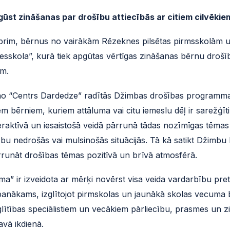
gūst zināšanas par drošību attiecībās ar citiem cilvēkie
tobrim, bērnus no vairākām Rēzeknes pilsētas pirmsskolām
skola”, kurā tiek apgūtas vērtīgas zināšanas bērnu drošība
em.
a no “Centrs Dardedze” radītās Džimbas drošības programm
 bērniem, kuriem attāluma vai citu iemeslu dēļ ir sarežģīti
eraktīvā un iesaistošā veidā pārrunā tādas nozīmīgas tēmas
ību nedrošās vai mulsinošās situācijās. Tā kā satikt Džimbu
rrunāt drošības tēmas pozitīvā un brīvā atmosfērā.
 ir izveidota ar mērķi novērst visa veida vardarbību pret 
anākams, izglītojot pirmskolas un jaunākā skolas vecuma
izglītības speciālistiem un vecākiem pārliecību, prasmes un 
avā ikdienā.