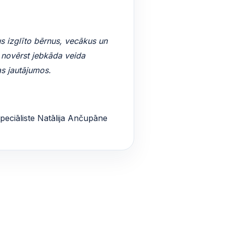
us izglīto bērnus, vecākus un
i novērst jebkāda veida
as jautājumos.
speciāliste Natālija Ančupāne