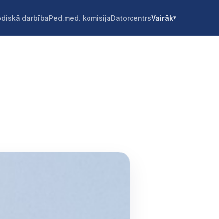
diskā darbība
Ped.med. komisija
Datorcentrs
Vairāk