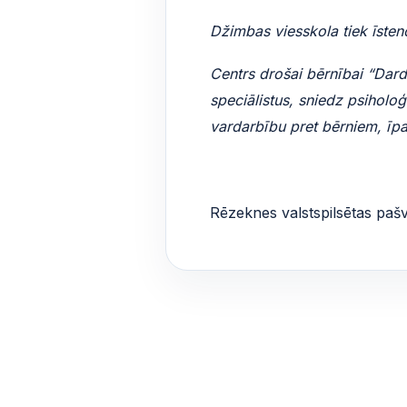
Džimbas viesskola tiek īsteno
Centrs drošai bērnībai “Dard
speciālistus, sniedz psiholoģ
vardarbību pret bērniem, īpa
Rēzeknes valstspilsētas pašv