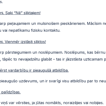
s.
eni. Saki “Nē” sliktajiem!
rp pieļaujamiem un mulsinošiem pieskārieniem. Mācīsim neka
u vai nepatīkamu fizisku kontaktu.
mi. Vienmēr izstāsti sliktos!
arp pārsteigumiem un noslēpumiem. Noslēpums, kas bērnu sat
, tāpēc to nevajadzētu glabāt – tas ir jāizstāsta uzticamam 
rst vardarbību ir pieaugušā atbildība.
ieaugušo uzdevums, un ir svarīgi visu atbildību par to neu
c palīdzības.
iņš var vērsties, ja jūtas nomākts, noraizējies vai nobijies.