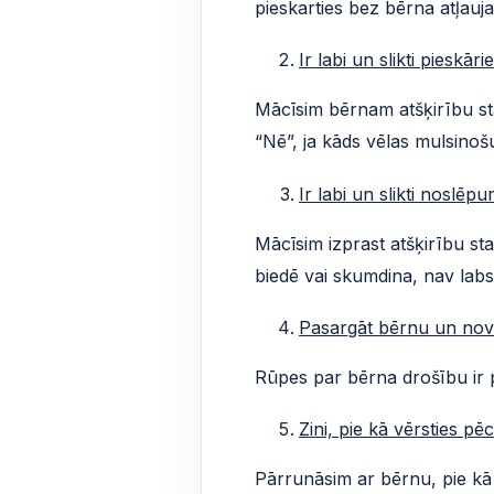
pieskarties bez bērna atļauja
Ir labi un slikti pieskāri
Mācīsim bērnam atšķirību sta
“Nē”, ja kāds vēlas mulsinoš
Ir labi un slikti noslēpu
Mācīsim izprast atšķirību st
biedē vai skumdina, nav labs
Pasargāt bērnu un novē
Rūpes par bērna drošību ir p
Zini, pie kā vērsties pē
Pārrunāsim ar bērnu, pie kā v