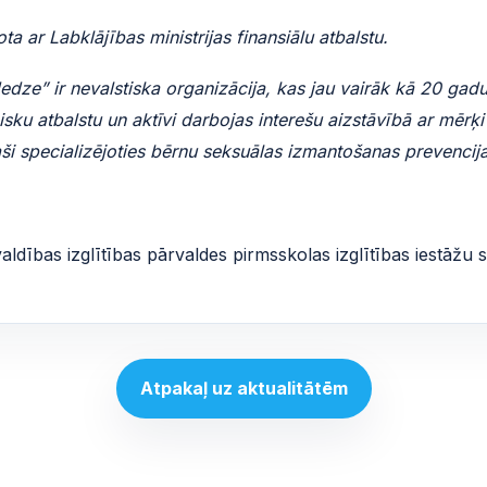
ta ar Labklājības ministrijas finansiālu atbalstu.
edze” ir nevalstiska organizācija, kas jau vairāk kā 20 gad
isku atbalstu un aktīvi darbojas interešu aizstāvībā ar mērķ
ši specializējoties bērnu seksuālas izmantošanas prevencij
aldības izglītības pārvaldes pirmsskolas izglītības iestāžu 
Atpakaļ uz aktualitātēm