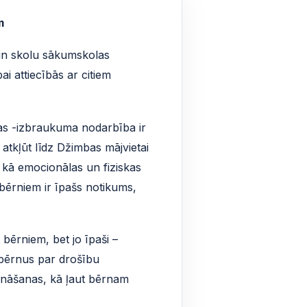
m
 un skolu sākumskolas
i attiecībās ar citiem
as -izbraukuma nodarbība ir
 atkļūt līdz Džimbas mājvietai
 kā emocionālas un fiziskas
 bērniem ir īpašs notikums,
bērniem, bet jo īpaši –
 bērnus par drošību
zināšanas, kā ļaut bērnam