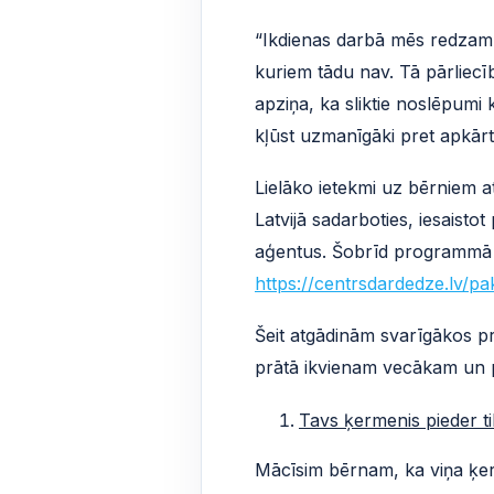
“Ikdienas darbā mēs redzam l
kuriem tādu nav. Tā pārliecī
apziņa, ka sliktie noslēpumi 
kļūst uzmanīgāki pret apkār
Lielāko ietekmi uz bērniem at
Latvijā sadarboties, iesais
aģentus. Šobrīd programmā ie
https://centrsdardedze.lv/pa
Šeit atgādinām svarīgākos pr
prātā ikvienam vecākam un
Tavs ķermenis pieder tik
Mācīsim bērnam, ka viņa ķer