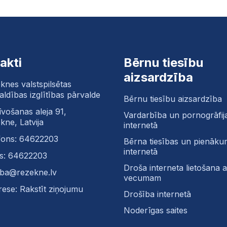
akti
Bērnu tiesību
aizsardzība
knes valstspilsētas
aldības izglītības pārvalde
Bērnu tiesību aizsardzība
īvošanas aleja 91,
Vardarbība un pornogrāfij
kne, Latvija
internetā
fons: 64622203
Bērna tiesības un pienāku
internetā
s: 64622203
Droša interneta lietošana at
tiba@rezekne.lv
vecumam
rese: Rakstīt ziņojumu
Drošība internetā
Noderīgas saites