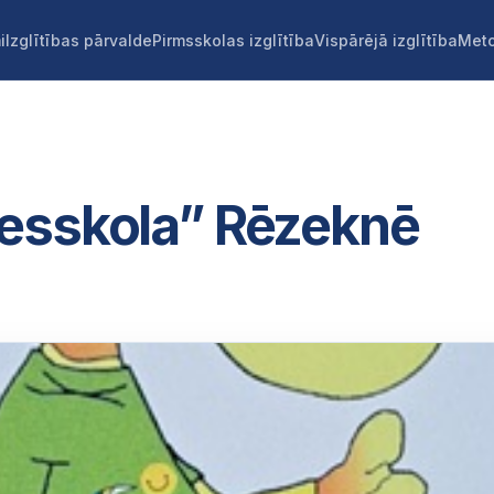
i
Izglītības pārvalde
Pirmsskolas izglītība
Vispārējā izglītība
Meto
esskola” Rēzeknē