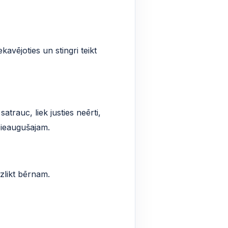
vējoties un stingri teikt
rauc, liek justies neērti,
pieaugušajam.
zlikt bērnam.