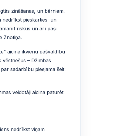
egtās zināšanas, un bērniem,
 nedrīkst pieskarties, un
amanīt riskus un arī paši
e Znotiņa.
ze” aicina ikvienu pašvaldību
as vēstnešus – Džimbas
 par sadarbību pieejama šeit:
mas veidotāji aicina paturēt
iens nedrīkst viņam