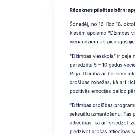
Rēzeknes pilsētas bērni ap
Šonedēļ, no 16. līdz 18. ok
klasēm apciemo “Džimbas vies
vienaudžiem un pieaugušaji
“Džimbas viesskola” ir daļ
paredzēta 5 – 10 gadus veciem
Rīgā. Džimba ar bērniem int
drošības robežas, kā arī rīc
pozitīvās emocijas palīdz pā
“Džimbas drošības programma”
seksuālu izmantošanu. Tas p
attiecībās, kā arī sniedzot 
piedzīvot drošas attiecības s