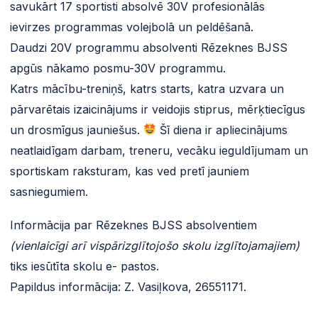
savukārt 17 sportisti absolvē 30V profesionālās
ievirzes programmas volejbolā un peldēšanā.
Daudzi 20V programmu absolventi Rēzeknes BJSS
apgūs nākamo posmu-30V programmu.
Katrs mācību-treniņš, katrs starts, katra uzvara un
pārvarētais izaicinājums ir veidojis stiprus, mērķtiecīgus
un drosmīgus jauniešus.
Šī diena ir apliecinājums
neatlaidīgam darbam, treneru, vecāku ieguldījumam un
sportiskam raksturam, kas ved pretī jauniem
sasniegumiem.
Informācija par Rēzeknes BJSS absolventiem
(vienlaicīgi arī vispārizglītojošo skolu izglītojamajiem)
tiks iesūtīta skolu e- pastos.
Papildus informācija: Z. Vasiļkova, 26551171.