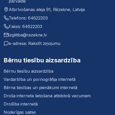
pārvalde
Atbrīvošanas aleja 91, Rēzekne, Latvija
Telefons: 64622203
Fakss: 64622203
izglitiba@rezekne.lv
e-adrese: Rakstīt ziņojumu
Bērnu tiesību aizsardzība
Bērnu tiesību aizsardzība
Vardarbība un pornogrāfija internetā
Bērna tiesības un pienākumi internetā
Droša interneta lietošana atbilstoši vecumam
Drošība internetā
Noderīgas saites