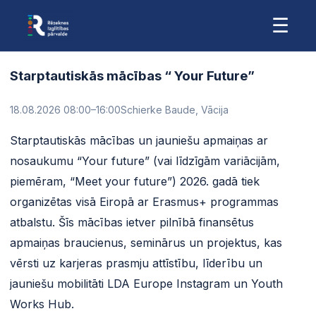
☰
Starptautiskās mācības “ Your Future”
18.08.2026 08:00
–16:00
Schierke Baude, Vācija
Starptautiskās mācības un jauniešu apmaiņas ar
nosaukumu “Your future” (vai līdzīgām variācijām,
piemēram, “Meet your future”) 2026. gadā tiek
organizētas visā Eiropā ar Erasmus+ programmas
atbalstu. Šīs mācības ietver pilnībā finansētus
apmaiņas braucienus, seminārus un projektus, kas
vērsti uz karjeras prasmju attīstību, līderību un
jauniešu mobilitāti LDA Europe Instagram un Youth
Works Hub.