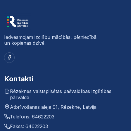
Iedvesmojam izcilību mācībās, pētniecībā
un kopienas dzīvē.
Facebook
Kontakti
Rēzeknes valstspilsētas pašvaldības izglītības
pārvalde
Atbrīvošanas aleja 91, Rēzekne, Latvija
Telefons: 64622203
Fakss: 64622203