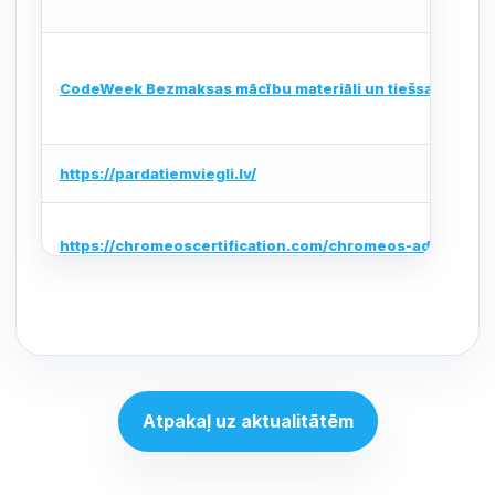
CodeWeek Bezmaksas mācību materiāli un tiešsaistes ku
https://pardatiemviegli.lv/
https://chromeoscertification.com/chromeos-administra
https://cert.lv/lv/pakalpojumi
Atpakaļ uz aktualitātēm
https://www.mod.gov.lv/sites/mod/files/NIS2/nkdc-tests-