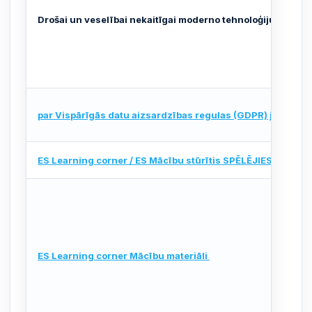
Drošai un veselībai nekaitīgai moderno tehnoloģiju lietoša
par Vispārīgās datu aizsardzības regulas (GDPR) jautājumi
ES Learning corner / ES Mācību stūrītis SPĒLĒJIES – MĀC
ES Learning corner Mācību materiāli