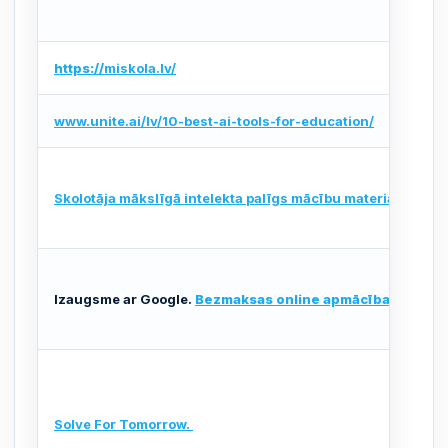
https://
miskola.lv/
www.unite.ai/lv/10-best-ai-tools-for-education/
Skolotāja mākslīgā intelekta palīgs mācību materiālu veid
Izaugsme ar Google.
Bezmaksas online apmācības par AI 
Solve For Tomorrow.