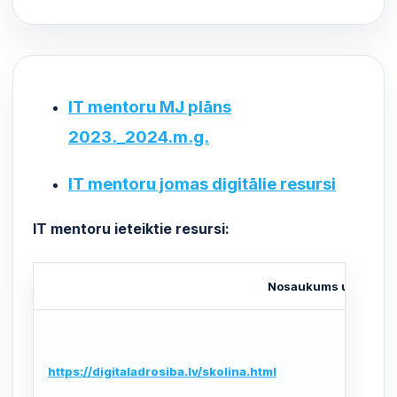
IT mentoru MJ plāns
2023._2024.m.g.
IT mentoru jomas digitālie resursi
IT mentoru ieteiktie resursi:
Nosaukums un saite
https://digitaladrosiba.lv/skolina.html