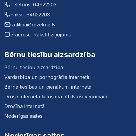
Telefons: 64622203
Fakss: 64622203
izglitiba@rezekne.lv
e-adrese: Rakstīt ziņojumu
Bērnu tiesību aizsardzība
Bērnu tiesību aizsardzība
Vardarbība un pornogrāfija internetā
Bērna tiesības un pienākumi internetā
Droša interneta lietošana atbilstoši vecumam
Drošība internetā
Noderīgas saites
Noderīgas saites