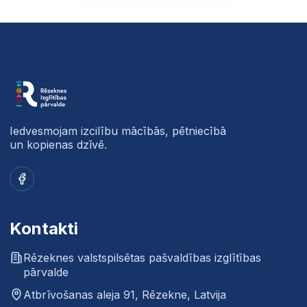
Iedvesmojam izcilību mācībās, pētniecībā
un kopienas dzīvē.
https://www.
sans.org
/mlp/ssa-cybersecurity-awareness-
Facebook
Kontakti
Rēzeknes valstspilsētas pašvaldības izglītības
pārvalde
Atbrīvošanas aleja 91, Rēzekne, Latvija