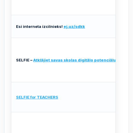
Esi interneta izcilnieks!
ej.uz/sdkk
SELFIE
–
Atklājiet savas skolas digitālo potenciālu
SELFIE for TEACHERS