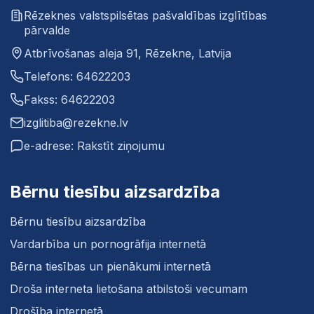
Rēzeknes valstspilsētas pašvaldības izglītības
pārvalde
Atbrīvošanas aleja 91, Rēzekne, Latvija
Telefons: 64622203
Fakss: 64622203
izglitiba@rezekne.lv
e-adrese: Rakstīt ziņojumu
Bērnu tiesību aizsardzība
Bērnu tiesību aizsardzība
Vardarbība un pornogrāfija internetā
Bērna tiesības un pienākumi internetā
Droša interneta lietošana atbilstoši vecumam
Drošība internetā