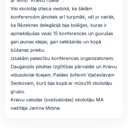
ar tēmu “Krievu rulete””.
Visi skolotāji izteica viedokli, ka šādām
konferencēm jānotiek arī turpmāk, vēl jo vairāk,
ka Rēzeknes delegācijā bija kolēģes, kuras ir
apmeklējušas visas 15 konferences un guvušas
gan jaunas idejas, gan satikšanās un kopā
būšanas prieku.
Izsakām pateicību konferences organizatoriem:
Daugavpils pilsētas Izglītības pārvaldei un Krievu
vidusskolai-licejam. Paldies šoferim Vjačeslavam
Seņkovam, kurš bija kopā ar mūsu16 skolotāju
grupu.
Krievu valodas (svešvalodas) skolotāju MA
vadītāja Janīna Miņina.