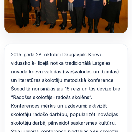
2015. gada 28. oktobrī Daugavpils Krievu
vidusskolā- licejā notika tradicionālā Latgales
novada krievu valodas (svešvalodas un dzimtās)
un literatūras skolotāju metodiskā konference.
Šogad tā norisinājās jau 15 reizi un tās devīze bija
“Radošss skolotājs=radošs skolēns”.
Konferences mērķis un uzdevumi: aktivizēt
skolotāju radošo darbību; popularizēt inovācijas
skolotāju darbā; pilnveidot saskarsmes kultūru.
Šajā jubilejas konferencē piedalījās 248 skolotāji