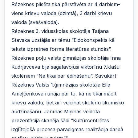
Rēzeknes pilsēta tika pārstāvēta ar 4 darbiem-
viens krievu valoda (dzimtā), 3 darbi krievu
valoda (svešvaloda).
Rēzeknes 3. vidusskolas skolotāja Tatjana
Stavska uzstājās ar tēmu “Eidokonspekts kā
teksta izpratnes forma literatūras stundās”.
Rēzeknes poļu valsts ģimnāzijas skolotāja Inna
Kudrjavceva bija sagatavojusi viktorīnu 7.klašu
skolēniem “Ne tikai par ēdināšanu”. Savukārt
Rēzeknes Valsts 1.ģimnāzijas skolotāja Ella
Ameļčenkova runāja par to, kā ne tikai mācīt
krievu valodu, bet arī veicināt skolēnu tikumisko
audzināšanu. Janīnas Miņinas veidotā
prezentācija skanēja šādi “Kultūrcentrētas
izglītojošā procesa paradigmas realizācija darbā