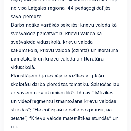
no visa Latgales reģiona. 44 pedagogi dalījās
savā pieredzē.
Darbs notika vairākās sekcijās: krievu valoda kā
svešvaloda pamatskolā, krievu valoda kā
svešvaloda vidusskolā, krievu valoda
sākumskolā, krievu valoda (dzimtā) un literatūra
pamatskolā un krievu valoda un literatūra
vidusskolā.
Klausītājiem bija iespēja iepazīties ar plašu
skolotāju darba pieredzes tematiku. Saistošas jau
ar saviem nosaukumiem likās tēmas:” Mūzikas
un videofragmentu izmantošana krievu valodas
stundās”; “Не собирайте себе сокровищ на
земле”; “Krievu valoda matemātikas stundās” un
citi.