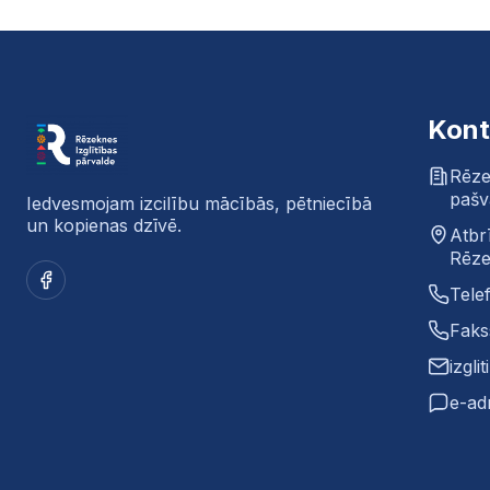
Kont
Rēze
pašv
Iedvesmojam izcilību mācībās, pētniecībā
un kopienas dzīvē.
Atbr
Rēze
Facebook
Tele
Faks
izgli
e-ad