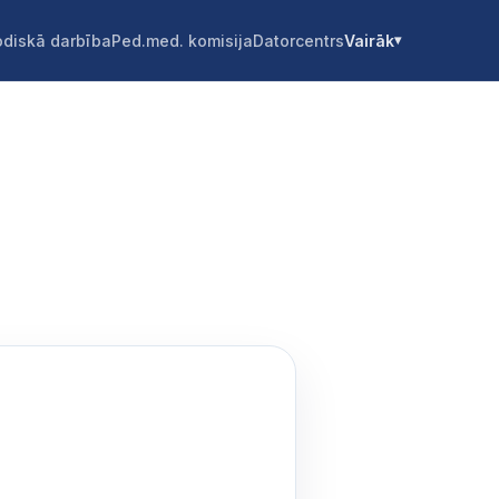
diskā darbība
Ped.med. komisija
Datorcentrs
Vairāk