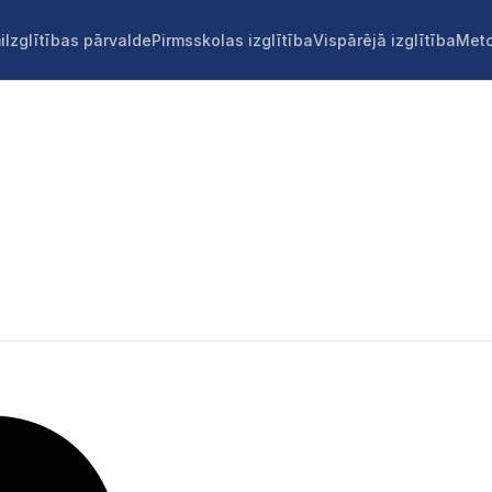
i
Izglītības pārvalde
Pirmsskolas izglītība
Vispārējā izglītība
Meto