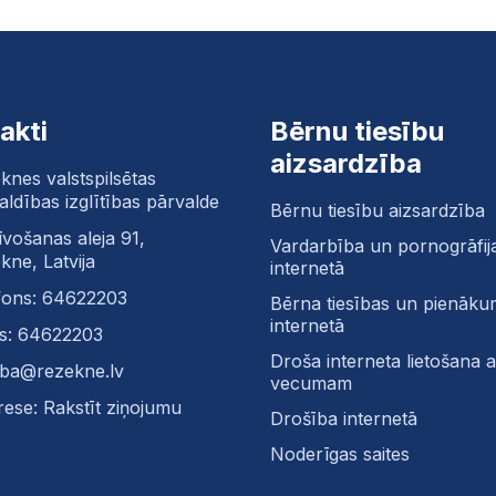
akti
Bērnu tiesību
aizsardzība
knes valstspilsētas
aldības izglītības pārvalde
Bērnu tiesību aizsardzība
īvošanas aleja 91,
Vardarbība un pornogrāfij
kne, Latvija
internetā
fons: 64622203
Bērna tiesības un pienāku
internetā
s: 64622203
Droša interneta lietošana at
tiba@rezekne.lv
vecumam
rese: Rakstīt ziņojumu
Drošība internetā
Noderīgas saites