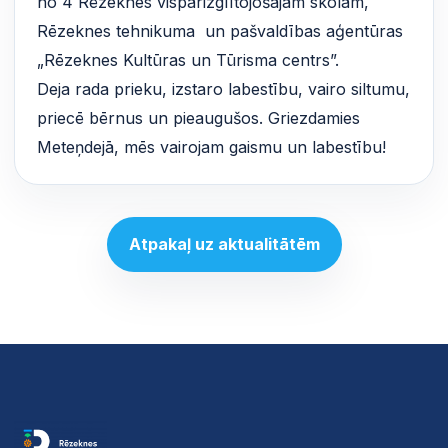
no 4 Rēzeknes vispārizglītojošajām skolām,
Rēzeknes tehnikuma un pašvaldības aģentūras
„Rēzeknes Kultūras un Tūrisma centrs”.
Deja rada prieku, izstaro labestību, vairo siltumu,
priecē bērnus un pieaugušos. Griezdamies
Meteņdejā, mēs vairojam gaismu un labestību!
Atpakaļ uz aktualitātēm