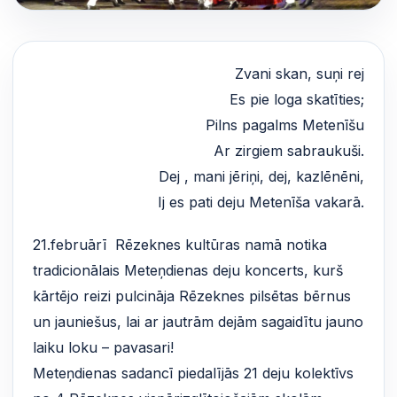
Zvani skan, suņi rej
Es pie loga skatīties;
Pilns pagalms Metenīšu
Ar zirgiem sabraukuši.
Dej , mani jēriņi, dej, kazlēnēni,
Ij es pati deju Metenīša vakarā.
21.februārī Rēzeknes kultūras namā notika
tradicionālais Meteņdienas deju koncerts, kurš
kārtējo reizi pulcināja Rēzeknes pilsētas bērnus
un jauniešus, lai ar jautrām dejām sagaidītu jauno
laiku loku – pavasari!
Meteņdienas sadancī piedalījās 21 deju kolektīvs