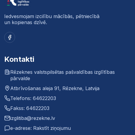
Iedvesmojam izcilību mācībās, pētniecībā
un kopienas dzīvē.
Facebook
Kontakti
Rēzeknes valstspilsētas pašvaldības izglītības
pārvalde
Atbrīvošanas aleja 91, Rēzekne, Latvija
Telefons: 64622203
Fakss: 64622203
izglitiba@rezekne.lv
e-adrese: Rakstīt ziņojumu