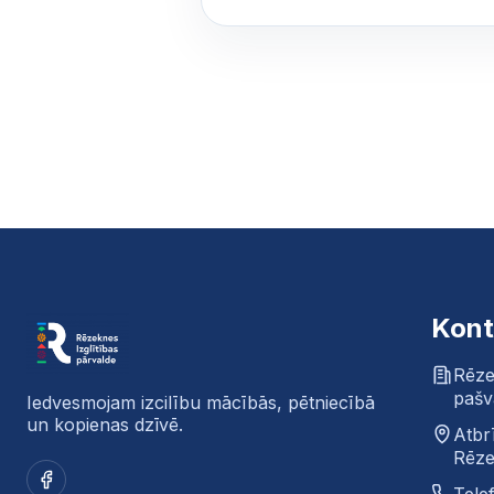
Kont
Rēze
pašv
Iedvesmojam izcilību mācībās, pētniecībā
un kopienas dzīvē.
Atbr
Rēze
Facebook