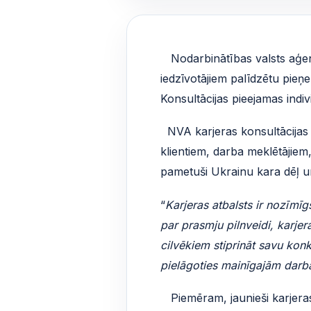
Nodarbinātības valsts aģent
iedzīvotājiem palīdzētu pie
Konsultācijas pieejamas indivi
NVA karjeras konsultācijas 
klientiem, darba meklētājiem, 
pametuši Ukrainu kara dēļ un
“
Karjeras atbalsts ir nozīmī
par prasmju pilnveidi, karje
cilvēkiem stiprināt savu kon
pielāgoties mainīgajām darb
Piemēram, jaunieši karjeras 