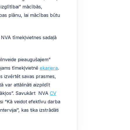
izglītībai” mācībās,
tības plānu, lai mācības būtu
m NVA tīmekļvietnes sadaļā
lnveide pieaugušajiem”
eejams tīmekļvietnē
ekarjera
.
las izvērtēt savas prasmes,
 var attālināti aizpildīt
tākļos”. Savukārt NVA
CV
i “Kā veidot efektīvu darba
rvijai”, kas tika izstrādāti