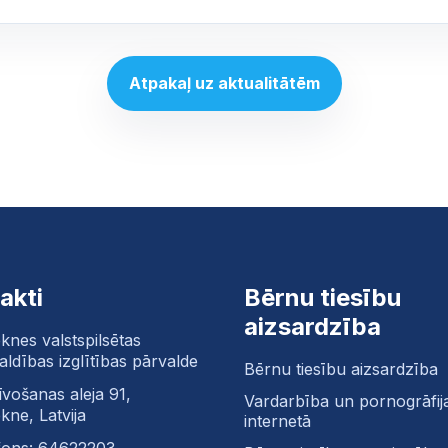
Atpakaļ uz aktualitātēm
akti
Bērnu tiesību
aizsardzība
knes valstspilsētas
aldības izglītības pārvalde
Bērnu tiesību aizsardzība
īvošanas aleja 91,
Vardarbība un pornogrāfij
kne, Latvija
internetā