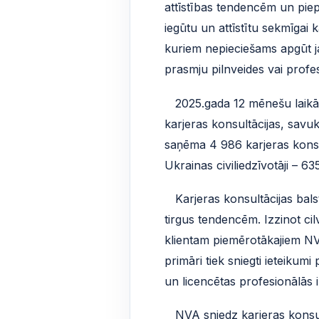
attīstības tendencēm un piep
iegūtu un attīstītu sekmīgai
kuriem nepieciešams apgūt j
prasmju pilnveides vai profes
2025.gada 12 mēnešu laikā be
karjeras konsultācijas, sav
saņēma 4 986 karjeras konsult
Ukrainas civiliedzīvotāji – 635
Karjeras konsultācijas bals
tirgus tendencēm. Izzinot ci
klientam piemērotākajiem NV
primāri tiek sniegti ieteiku
un licencētas profesionālās 
NVA sniedz karjeras konsultāc