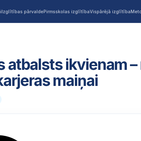
i
Izglītības pārvalde
Pirmsskolas izglītība
Vispārējā izglītība
Meto
 atbalsts ikvienam – 
 karjeras maiņai