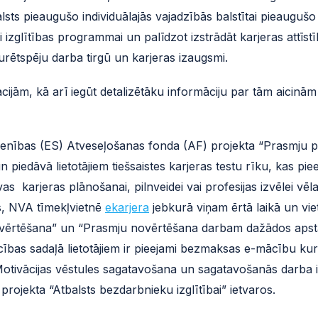
sts pieaugušo individuālajās vajadzībās balstītai pieaugušo 
jai izglītības programmai un palīdzot izstrādāt karjeras attīs
rētspēju darba tirgū un karjeras izaugsmi.
ācijām, kā arī iegūt detalizētāku informāciju par tām aicinā
nības (ES) Atveseļošanas fonda (AF) projekta “Prasmju pi
un piedāvā lietotājiem tiešsaistes karjeras testu rīku, kas pi
as karjeras plānošanai, pilnveidei vai profesijas izvēlei vē
as, NVA tīmekļvietnē
ekarjera
jebkurā viņam ērtā laikā un vietā
ovērtēšana” un “Prasmju novērtēšana darbam dažādos aps
bas sadaļā lietotājiem ir pieejami bezmaksas e-mācību kurs
tivācijas vēstules sagatavošana un sagatavošanās darba inte
rojekta “Atbalsts bezdarbnieku izglītībai” ietvaros.