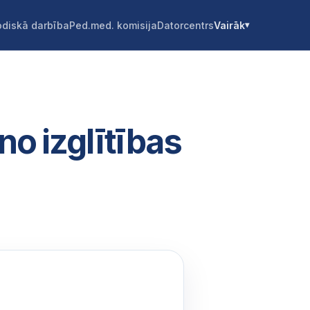
diskā darbība
Ped.med. komisija
Datorcentrs
Vairāk
no izglītības