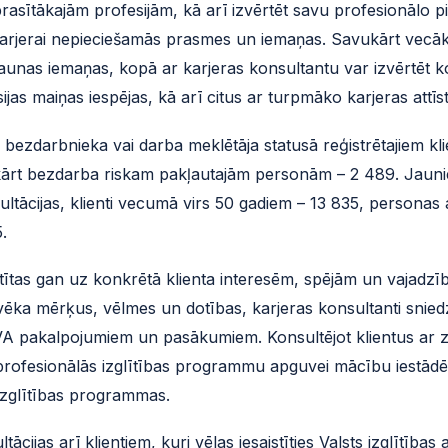
rasītākajām profesijām, kā arī izvērtēt savu profesionālo pi
 karjerai nepieciešamās prasmes un iemaņas. Savukārt vecāk
aunas iemaņas, kopā ar karjeras konsultantu var izvērtēt 
ijas maiņas iespējas, kā arī citus ar turpmāko karjeras attīst
zdarbnieka vai darba meklētāja statusā reģistrētajiem kli
ukārt bezdarba riskam pakļautajām personām – 2 489. Jaun
ācijas, klienti vecumā virs 50 gadiem – 13 835, personas ar
.
tītas gan uz konkrētā klienta interesēm, spējām un vajad
lvēka mērķus, vēlmes un dotības, karjeras konsultanti snied
A pakalpojumiem un pasākumiem. Konsultējot klientus ar ze
mi profesionālās izglītības programmu apguvei mācību iestādē
izglītības programmas.
ijas arī klientiem, kuri vēlas iesaistīties Valsts izglītības