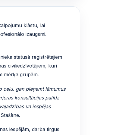
lpojumu klāstu, lai
ofesionālo izaugsmi.
ieka statusā reģistrētajiem
as civiliedzīvotājiem, kuri
tām mērķa grupām.
ālo ceļu, gan pieņemt lēmumus
rjeras konsultācijas palīdz
 vajadzības un iespējas
 Stašāne.
anas iespējām, darba tirgus