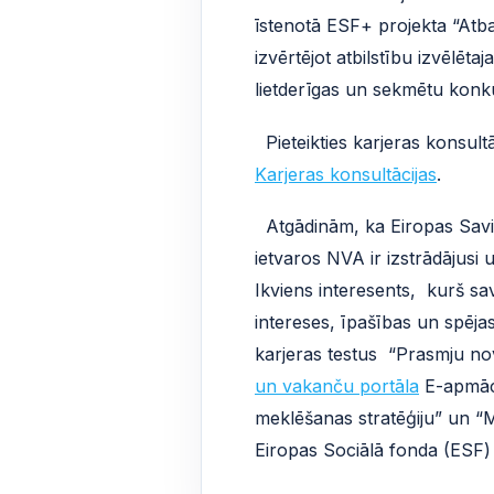
īstenotā ESF+ projekta “Atbal
izvērtējot atbilstību izvēlēta
lietderīgas un sekmētu konku
Pieteikties karjeras konsult
Karjeras konsultācijas
.
Atgādinām, ka Eiropas Savie
ietvaros NVA ir izstrādājusi 
Ikviens interesents, kurš sav
intereses, īpašības un spēj
karjeras testus “Prasmju n
un vakanču portāla
E-apmācī
meklēšanas stratēģiju” un “Mo
Eiropas Sociālā fonda (ESF) p