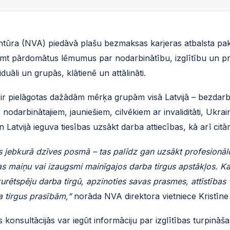
ūra (NVA) piedāvā plašu bezmaksas karjeras atbalsta paka
ņemt pārdomātus lēmumus par nodarbinātību, izglītību un pr
duāli un grupās, klātienē un attālināti.
ir pielāgotas dažādām mērķa grupām visā Latvijā – bezdarbn
nodarbinātajiem, jauniešiem, cilvēkiem ar invaliditāti, Ukrain
 Latvijā ieguva tiesības uzsākt darba attiecības, kā arī ci
gs jebkurā dzīves posmā – tas palīdz gan uzsākt profesion
ras maiņu vai izaugsmi mainīgajos darba tirgus apstākļos. Ka
kurētspēju darba tirgū, apzinoties savas prasmes, attīstības
a tirgus prasībām,”
norāda NVA direktora vietniece Kristīne
konsultācijās var iegūt informāciju par izglītības turpināš