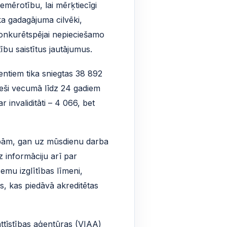
emērotību, lai mērķtiecīgi
a gadagājuma cilvēki,
konkurētspējai nepieciešamo
ību saistītus jautājumus.
entiem tika sniegtas 38 892
ieši vecumā līdz 24 gadiem
 invaliditāti – 4 066, bet
zībām, gan uz mūsdienu darba
z informāciju arī par
mu izglītības līmeni,
s, kas piedāvā akreditētas
 attīstības aģentūras (VIAA)