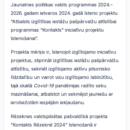
Jaunatnes politikas valsts programmas 2024.–
2026. gadam ietvaros 2024. gadā īsteno projektu
“Atbalsts izglītības iestāžu pašpārvalžu attīstībai
programmas “Kontakts” iniciatīvu projektu
īstenošanai”.
Projekta mērķis ir, īstenojot izglītojamo iniciatīvu
projektus, stiprināt izglītības iestāžu pašpārvalžu
attīstību, sekmēt izglītojamo aktīvu pilsonisko
līdzdalību un vairot visu izglītojamo labbūtību,
tajā skaitā
Covid-19
pandēmijas radīto seku
mazināšanai, atbalstot un sekmējot jauniešu ar
ierobežotām iespējām iekļaušanu.
Rēzeknes valstspilsētas pašvaldībā projekta
“Kontakts Rēzeknē 2024” īstenošanā ir