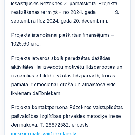
iesaistījusies Rēzeknes 3. pamatskola. Projekta
realizēšanas termiņš – no 2024. gada 9.
septembra līdz 2024. gada 20. decembrim.
Projekta īstenošanai piešķirtais finansējums –
1025,60 eiro.
Projekta ietvaros skolā paredzētas dažādas
aktivitātes, lai izveidotu motivētu līdzdarboties un
uzņemties atbildību skolas līdzpārvaldi, kuras
pamatā ir emocionāli droša un atbalstoša vide
ikvienam dalībniekam.
Projekta kontaktpersona Rēzeknes valstspilsētas
pašvaldības Izglītības pārvaldes metodiķe Inese
Jermakova, T. 26672582, e-pasts:
inese.jermakova@rezekne.lv