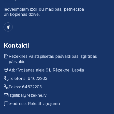
Iedvesmojam izcilību mācībās, pētniecībā
un kopienas dzīvē.
Facebook
Kontakti
Rēzeknes valstspilsētas pašvaldības izglītības
pārvalde
Atbrīvošanas aleja 91, Rēzekne, Latvija
Telefons: 64622203
Fakss: 64622203
izglitiba@rezekne.lv
e-adrese: Rakstīt ziņojumu