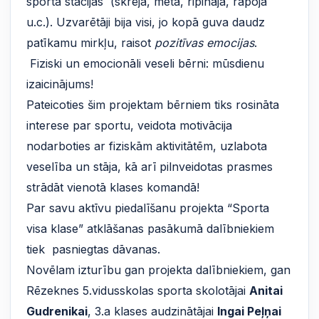
sporta stacijās (skrēja, meta, ripināja, rāpoja
u.c.). Uzvarētāji bija visi, jo kopā guva daudz
patīkamu mirkļu, raisot
pozitīvas emocijas
.
Fiziski un emocionāli veseli bērni: mūsdienu
izaicinājums!
Pateicoties šim projektam bērniem tiks rosināta
interese par sportu, veidota motivācija
nodarboties ar fiziskām aktivitātēm, uzlabota
veselība un stāja, kā arī pilnveidotas prasmes
strādāt vienotā klases komandā!
Par savu aktīvu piedalīšanu projekta “Sporta
visa klase” atklāšanas pasākumā dalībniekiem
tiek pasniegtas dāvanas.
Novēlam izturību gan projekta dalībniekiem, gan
Rēzeknes 5.vidusskolas sporta skolotājai
Anitai
Gudrenikai
, 3.a klases audzinātājai
Ingai Peļņai