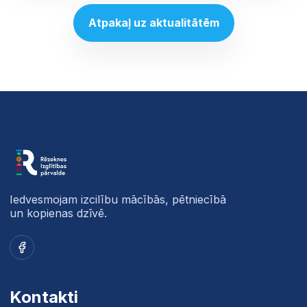
Atpakaļ uz aktualitātēm
Iedvesmojam izcilību mācībās, pētniecībā
un kopienas dzīvē.
Facebook
Kontakti