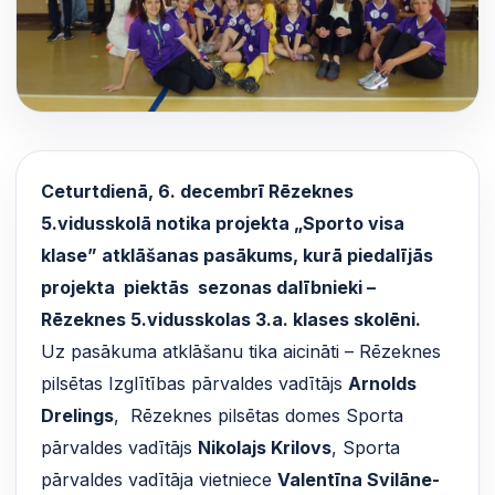
Ceturtdienā, 6. decembrī Rēzeknes
5.vidusskolā notika projekta „Sporto visa
klase” atklāšanas pasākums, kurā piedalījās
projekta
piektās sezonas dalībnieki
–
Rēzeknes 5.vidusskolas 3.a. klases skolēni.
Uz pasākuma atklāšanu tika aicināti – Rēzeknes
pilsētas Izglītības pārvaldes vadītājs
Arnolds
Drelings
, Rēzeknes pilsētas domes Sporta
pārvaldes vadītājs
Nikolajs Krilovs
, Sporta
pārvaldes vadītāja vietniece
Valentīna Svilāne-