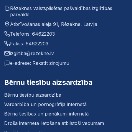
Rēzeknes valstspilsētas pašvaldības izglītības
pārvalde
Atbrīvošanas aleja 91, Rēzekne, Latvija
Telefons: 64622203
Fakss: 64622203
izglitiba@rezekne.lv
e-adrese: Rakstīt ziņojumu
Bērnu tiesību aizsardzība
Bērnu tiesību aizsardzība
Vardarbība un pornogrāfija internetā
Bērna tiesības un pienākumi internetā
Droša interneta lietošana atbilstoši vecumam