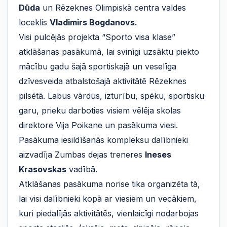
Dūda
un Rēzeknes Olimpiskā centra valdes
loceklis
Vladimirs Bogdanovs.
Visi pulcējās projekta “Sporto visa klase”
atklāšanas pasākumā, lai svinīgi uzsāktu piekto
mācību gadu šajā sportiskajā un veselīga
dzīvesveida atbalstošajā aktivitātē Rēzeknes
pilsētā. Labus vārdus, izturību, spēku, sportisku
garu, prieku darboties visiem vēlēja skolas
direktore Vija Poikane un pasākuma viesi.
Pasākuma iesildīšanās kompleksu dalībnieki
aizvadīja Zumbas dejas treneres
Ineses
Krasovskas
vadībā.
Atklāšanas pasākuma norise tika organizēta tā,
lai visi dalībnieki kopā ar viesiem un vecākiem,
kuri piedalījās aktivitātēs, vienlaicīgi nodarbojas