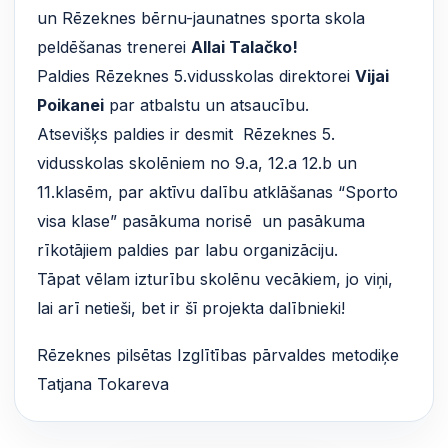
un Rēzeknes bērnu-jaunatnes sporta skola
peldēšanas trenerei
Allai Talačko!
Paldies Rēzeknes 5.vidusskolas direktorei
Vijai
Poikanei
par atbalstu un atsaucību.
Atsevišķs paldies ir desmit Rēzeknes 5.
vidusskolas skolēniem no 9.a, 12.a 12.b un
11.klasēm, par aktīvu dalību atklāšanas “Sporto
visa klase” pasākuma norisē un pasākuma
rīkotājiem paldies par labu organizāciju.
Tāpat vēlam izturību skolēnu vecākiem, jo viņi,
lai arī netieši, bet ir šī projekta dalībnieki!
Rēzeknes pilsētas Izglītības pārvaldes metodiķe
Tatjana Tokareva