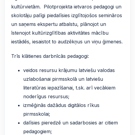
kultūrvietām. Pilotprojekta ietvaros pedagogi un
skolotāju palīgi piedalīsies izglītojošos semināros
un saņems ekspertu atbalstu, plānojot un
īstenojot kultūrizglītības aktivitātes mācību
iestādēs, iesaistot to audzēkņus un viņu ģimenes.
Trīs klātienes darbnīcās pedagogi:
veidos resursu krājumu latviešu valodas
uzlabošanai pirmsskolā un latviešu
literatūras iepazīšanai, t.sk. arī vecākiem
noderīgus resursus;
izmēģinās dažādus digitālos rīkus
pirmsskolai;
dalīsies pieredzē un sadarbosies ar citiem
pedagogiem;