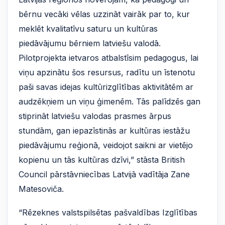
bērnu vecāki vēlas uzzināt vairāk par to, kur
meklēt kvalitatīvu saturu un kultūras
piedāvājumu bērniem latviešu valodā.
Pilotprojekta ietvaros atbalstīsim pedagogus, lai
viņu apzinātu šos resursus, radītu un īstenotu
paši savas idejas kultūrizglītības aktivitātēm ar
audzēkņiem un viņu ģimenēm. Tās palīdzēs gan
stiprināt latviešu valodas prasmes ārpus
stundām, gan iepazīstinās ar kultūras iestāžu
piedāvājumu reģionā, veidojot saikni ar vietējo
kopienu un tās kultūras dzīvi,” stāsta British
Council pārstāvniecības Latvijā vadītāja Zane
Matesoviča.
“Rēzeknes valstspilsētas pašvaldības Izglītības