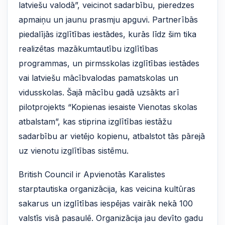
latviešu valodā”, veicinot sadarbību, pieredzes
apmaiņu un jaunu prasmju apguvi. Partnerībās
piedalījās izglītības iestādes, kurās līdz šim tika
realizētas mazākumtautību izglītības
programmas, un pirmsskolas izglītības iestādes
vai latviešu mācībvalodas pamatskolas un
vidusskolas. Šajā mācību gadā uzsākts arī
pilotprojekts “Kopienas iesaiste Vienotas skolas
atbalstam”, kas stiprina izglītības iestāžu
sadarbību ar vietējo kopienu, atbalstot tās pārejā
uz vienotu izglītības sistēmu.
British Council ir Apvienotās Karalistes
starptautiska organizācija, kas veicina kultūras
sakarus un izglītības iespējas vairāk nekā 100
valstīs visā pasaulē. Organizācija jau devīto gadu