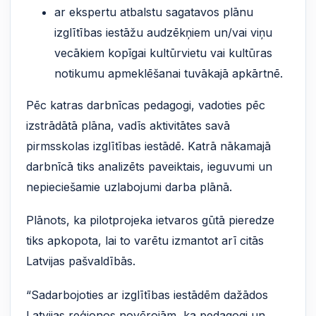
ar ekspertu atbalstu sagatavos plānu
izglītības iestāžu audzēkņiem un/vai viņu
vecākiem kopīgai kultūrvietu vai kultūras
notikumu apmeklēšanai tuvākajā apkārtnē.
Pēc katras darbnīcas pedagogi, vadoties pēc
izstrādātā plāna, vadīs aktivitātes savā
pirmsskolas izglītības iestādē. Katrā nākamajā
darbnīcā tiks analizēts paveiktais, ieguvumi un
nepieciešamie uzlabojumi darba plānā.
Plānots, ka pilotprojeka ietvaros gūtā pieredze
tiks apkopota, lai to varētu izmantot arī citās
Latvijas pašvaldībās.
“Sadarbojoties ar izglītības iestādēm dažādos
Latvijas reģionos novērojām, ka pedagogi un