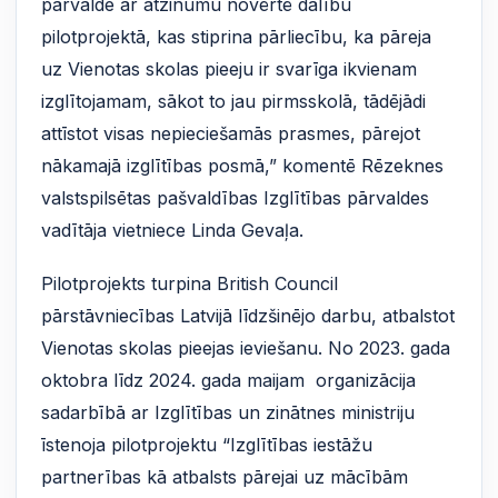
pārvalde ar atzinumu novērtē dalību
pilotprojektā, kas stiprina pārliecību, ka pāreja
uz Vienotas skolas pieeju ir svarīga ikvienam
izglītojamam, sākot to jau pirmsskolā, tādējādi
attīstot visas nepieciešamās prasmes, pārejot
nākamajā izglītības posmā,” komentē Rēzeknes
valstspilsētas pašvaldības Izglītības pārvaldes
vadītāja vietniece Linda Gevaļa.
Pilotprojekts turpina British Council
pārstāvniecības Latvijā līdzšinējo darbu, atbalstot
Vienotas skolas pieejas ieviešanu. No 2023. gada
oktobra līdz 2024. gada maijam organizācija
sadarbībā ar Izglītības un zinātnes ministriju
īstenoja pilotprojektu “Izglītības iestāžu
partnerības kā atbalsts pārejai uz mācībām