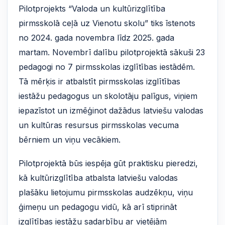
Pilotprojekts “Valoda un kultūrizglītība
pirmsskolā ceļā uz Vienotu skolu” tiks īstenots
no 2024. gada novembra līdz 2025. gada
martam. Novembrī dalību pilotprojektā sākuši 23
pedagogi no 7 pirmsskolas izglītības iestādēm.
Tā mērķis ir atbalstīt pirmsskolas izglītības
iestāžu pedagogus un skolotāju palīgus, viņiem
iepazīstot un izmēģinot dažādus latviešu valodas
un kultūras resursus pirmsskolas vecuma
bērniem un viņu vecākiem.
Pilotprojektā būs iespēja gūt praktisku pieredzi,
kā kultūrizglītība atbalsta latviešu valodas
plašāku lietojumu pirmsskolas audzēkņu, viņu
ģimeņu un pedagogu vidū, kā arī stiprināt
izglītības iestāžu sadarbību ar vietējām