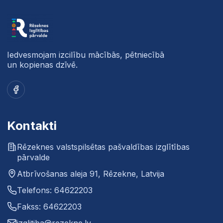
Iedvesmojam izcilību mācībās, pētniecībā
un kopienas dzīvē.
Facebook
Kontakti
Rēzeknes valstspilsētas pašvaldības izglītības
pārvalde
Atbrīvošanas aleja 91, Rēzekne, Latvija
Telefons: 64622203
Fakss: 64622203