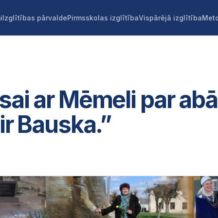
i
Izglītības pārvalde
Pirmsskolas izglītība
Vispārējā izglītība
Meto
sai ar Mēmeli par ab
 ir Bauska.”