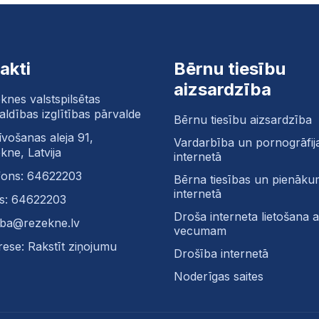
akti
Bērnu tiesību
aizsardzība
knes valstspilsētas
aldības izglītības pārvalde
Bērnu tiesību aizsardzība
īvošanas aleja 91,
Vardarbība un pornogrāfij
kne, Latvija
internetā
fons: 64622203
Bērna tiesības un pienāku
internetā
s: 64622203
Droša interneta lietošana at
tiba@rezekne.lv
vecumam
rese: Rakstīt ziņojumu
Drošība internetā
Noderīgas saites