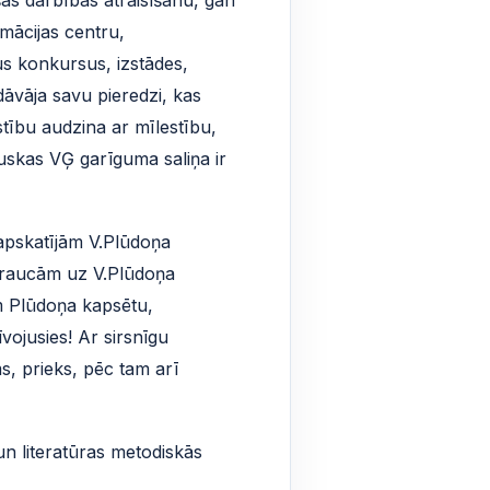
mācijas centru,
dus konkursus, izstādes,
dāvāja savu pieredzi, kas
tību audzina ar mīlestību,
auskas VĢ garīguma saliņa ir
apskatījām V.Plūdoņa
 braucām uz V.Plūdoņa
m Plūdoņa kapsētu,
vojusies! Ar sirsnīgu
, prieks, pēc tam arī
un literatūras metodiskās