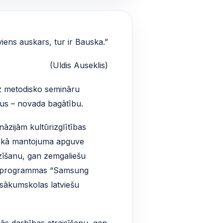
ens auskars, tur ir Bauska.”
(Uldis Auseklis)
 uz metodisko semināru
kus – novada bagātību.
āzijām kultūrizglītības
riskā mantojuma apguve
azīšanu, gan zemgaliešu
ības programmas “Samsung
s sākumskolas latviešu
šās darbības atraisīšanu, gan