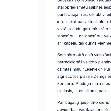
starppriekšmetu saiknes iesp
pārliecinājāmies, cik aktīvi 
informējot par aktualitātēm.
vairāku gadu garumā krāta h
labestību – ar labestību, vei
arī kapela, tās durvis vienmē
Semināra otrā daļā viesojām
netradicionāli veidoto piem
dzimtas māju “Lejenieki”, k
atgriežoties plašajā Zemgales
koncertu Plūdoņa mājā mūs s
mielasts, sirds siltums patiesi
Par bagātīgi piepildīto dien
apvienības vadītājai, enerģisk