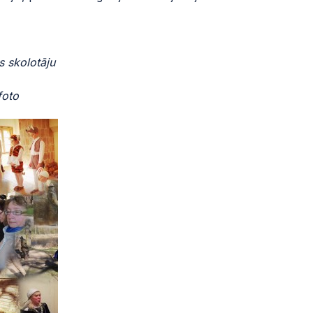
s skolotāju
foto