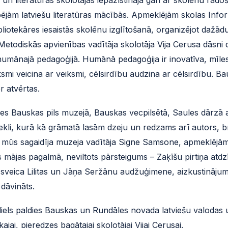
ējām latviešu literatūras mācībās. Apmeklējām skolas Infor
bibliotekāres iesaistās skolēnu izglītošanā, organizējot dažā
 Metodiskās apvienības vadītāja skolotāja Vija Cerusa dāsni 
umānajā pedagoģijā. Humānā pedagoģija ir inovatīva, mīles
ksmi veicina ar veiksmi, cēlsirdību audzina ar cēlsirdību. B
r atvērtas.
ies Bauskas pils muzejā, Bauskas vecpilsētā, Saules dārzā 
inekli, kurā kā grāmatā lasām dzeju un redzams arī autors,
ur mūs sagaidīja muzeja vadītāja Signe Samsone, apmeklējā
 mājas pagalmā, neviltots pārsteigums – Zaķīšu pirtiņa atdzī
veica Lilitas un Jāņa Seržānu audžuģimene, aizkustinājums
 dāvināts.
u liels paldies Bauskas un Rundāles novada latviešu valodas 
ajai, pieredzes bagātajai skolotājai Vijai Cerusai.