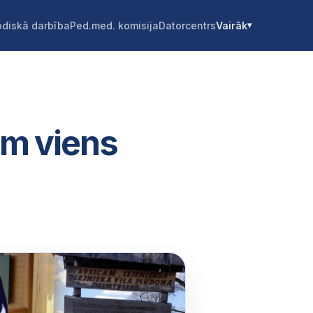
diskā darbība
Ped.med. komisija
Datorcentrs
Vairāk
ām viens