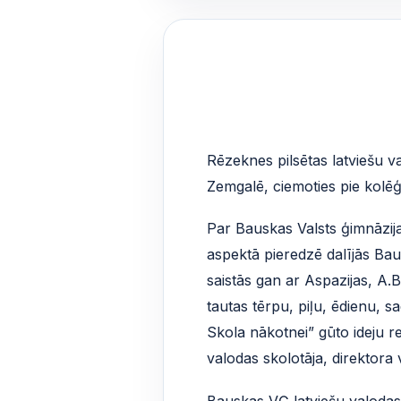
Rēzeknes pilsētas latviešu va
Zemgalē, ciemoties pie kolēģ
Par Bauskas Valsts ģimnāzija
aspektā pieredzē dalījās Ba
saistās gan ar Aspazijas, A.
tautas tērpu, piļu, ēdienu, 
Skola nākotnei” gūto ideju r
valodas skolotāja, direktora
Bauskas VĢ latviešu valodas 