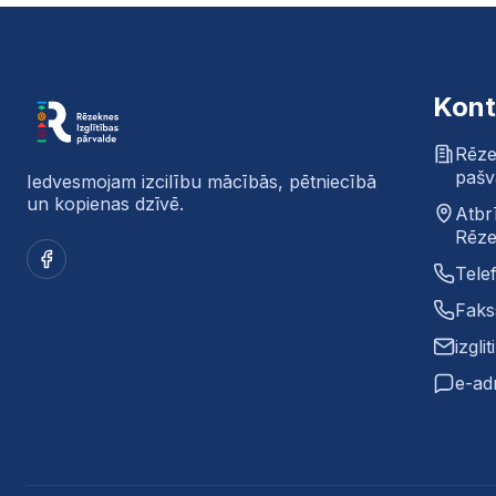
Kont
Rēze
pašv
Iedvesmojam izcilību mācībās, pētniecībā
un kopienas dzīvē.
Atbr
Rēze
Facebook
Tele
Faks
izgli
e-ad