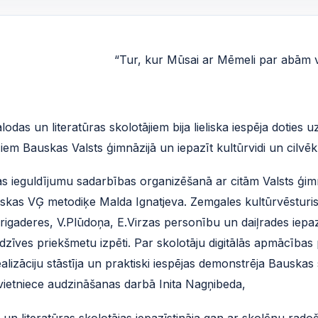
“Tur, kur Mūsai ar Mēmeli par abām vi
lodas un literatūras skolotājiem bija lieliska iespēja doties
iem Bauskas Valsts ģimnāzijā un iepazīt kultūrvidi un cilvē
s ieguldījumu sadarbības organizēšanā ar citām Valsts ģimn
uskas VĢ metodiķe Malda Ignatjeva. Zemgales kultūrvēstu
Brigaderes, V.Plūdoņa, E.Virzas personību un daiļrades iep
sadzīves priekšmetu izpēti. Par skolotāju digitālās apmāc
ealizāciju stāstīja un praktiski iespējas demonstrēja Bauska
 vietniece audzināšanas darbā Inita Nagņibeda,
un literatūras skolotājas iepazīstināja gan ar skolēnu rado