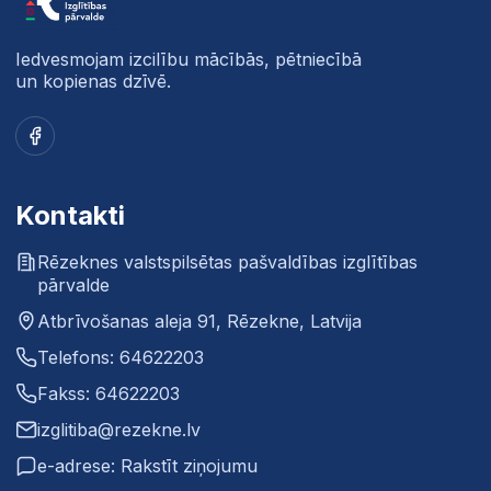
Iedvesmojam izcilību mācībās, pētniecībā
un kopienas dzīvē.
Facebook
Kontakti
Rēzeknes valstspilsētas pašvaldības izglītības
pārvalde
Atbrīvošanas aleja 91, Rēzekne, Latvija
Telefons: 64622203
Fakss: 64622203
izglitiba@rezekne.lv
e-adrese: Rakstīt ziņojumu