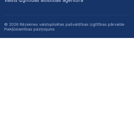
Valsts izglītības attīstības aģentūra
© 2026 Rēzeknes valstspilsētas pašvaldības izglītības pārvalde
Piekļūstamības paziņojums