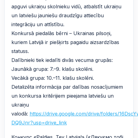
apguvi ukraiņu skolnieku vidū, atbalstīt ukraiņu
un latviešu jauniešu draudzīgu attiecību
integrāciju un attīstību.
Konkursā piedalās bērni – Ukrainas pilsoņi,
kuriem Latvijā ir piešķirts pagaidu aizsardzības
statuss.
Dalībnieki tiek iedalīti divās vecuma grupās:
Jaunākā grupa: 7.–9. klašu skolēni.
Vecākā grupa: 10.–11. klašu skolēni.
Detalizēta informācija par dalības nosacījumiem
un konkursa kritērijiem pieejama latviešu un
ukraiņu
valodā:
https://drive.google.com/drive/folders/16
DQ9Jnr?usp=drive_link
Конкурс «Paldies, Tev Latvija!» («Дякуємо тобі,