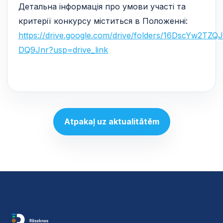
Детальна інформація про умови участі та
критерії конкурсу міститься в Положенні:
https://drive.google.com/drive/folders/16DscYw2T
DQ9Jnr?usp=drive_link
Atpakaļ uz aktualitātēm