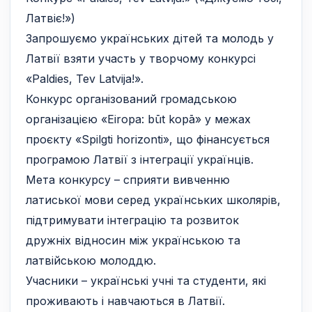
Латвіє!»)
Запрошуємо українських дітей та молодь у
Латвії взяти участь у творчому конкурсі
«Paldies, Tev Latvija!».
Конкурс організований громадською
організацією «Eiropa: būt kopā» у межах
проєкту «Spilgti horizonti», що фінансується
програмою Латвії з інтеграції українців.
Мета конкурсу – сприяти вивченню
латиської мови серед українських школярів,
підтримувати інтеграцію та розвиток
дружніх відносин між українською та
латвійською молоддю.
Учасники – українські учні та студенти, які
проживають і навчаються в Латвії.