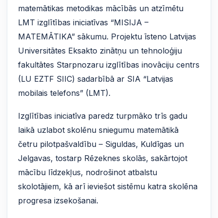
matemātikas metodikas mācībās un atzīmētu
LMT izglītības iniciatīvas “MISIJA –
MATEMĀTIKA” sākumu. Projektu īsteno Latvijas
Universitātes Eksakto zinātņu un tehnoloģiju
fakultātes Starpnozaru izglītības inovāciju centrs
(LU EZTF SIIC) sadarbībā ar SIA “Latvijas
mobilais telefons” (LMT).
Izglītības iniciatīva paredz turpmāko trīs gadu
laikā uzlabot skolēnu sniegumu matemātikā
četru pilotpašvaldību – Siguldas, Kuldīgas un
Jelgavas, tostarp Rēzeknes skolās, sakārtojot
mācību līdzekļus, nodrošinot atbalstu
skolotājiem, kā arī ieviešot sistēmu katra skolēna
progresa izsekošanai.