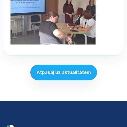
Atpakaļ uz aktualitātēm