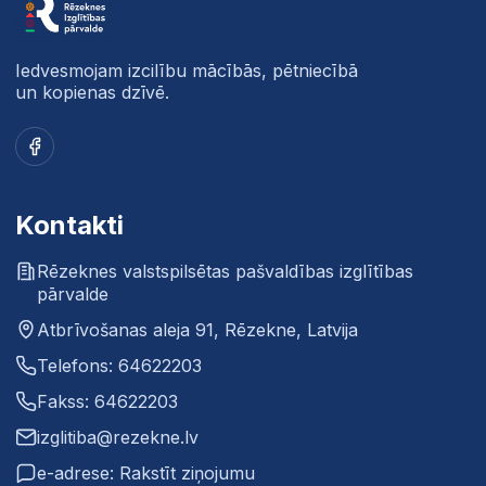
Iedvesmojam izcilību mācībās, pētniecībā
un kopienas dzīvē.
Facebook
Kontakti
Rēzeknes valstspilsētas pašvaldības izglītības
pārvalde
Atbrīvošanas aleja 91, Rēzekne, Latvija
Telefons: 64622203
Fakss: 64622203
izglitiba@rezekne.lv
e-adrese: Rakstīt ziņojumu