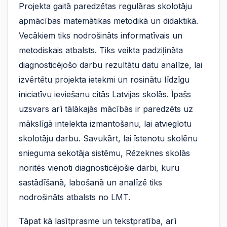
Projekta gaitā paredzētas regulāras skolotāju
apmācības matemātikas metodikā un didaktikā.
Vecākiem tiks nodrošināts informatīvais un
metodiskais atbalsts. Tiks veikta padziļināta
diagnosticējošo darbu rezultātu datu analīze, lai
izvērtētu projekta ietekmi un rosinātu līdzīgu
iniciatīvu ieviešanu citās Latvijas skolās. Īpašs
uzsvars arī tālākajās mācībās ir paredzēts uz
mākslīgā intelekta izmantošanu, lai atvieglotu
skolotāju darbu. Savukārt, lai īstenotu skolēnu
snieguma sekotāja sistēmu, Rēzeknes skolās
noritēs vienoti diagnosticējošie darbi, kuru
sastādīšanā, labošanā un analīzē tiks
nodrošināts atbalsts no LMT.
Tāpat kā lasītprasme un tekstpratība, arī