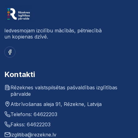
Iedvesmojam izcilību mācībās, pētniecībā
un kopienas dzīvē.
Facebook
Kontakti
Rēzeknes valstspilsētas pašvaldības izglītības
pārvalde
Atbrīvošanas aleja 91, Rēzekne, Latvija
Telefons: 64622203
Fakss: 64622203
izglitiba@rezekne.lv