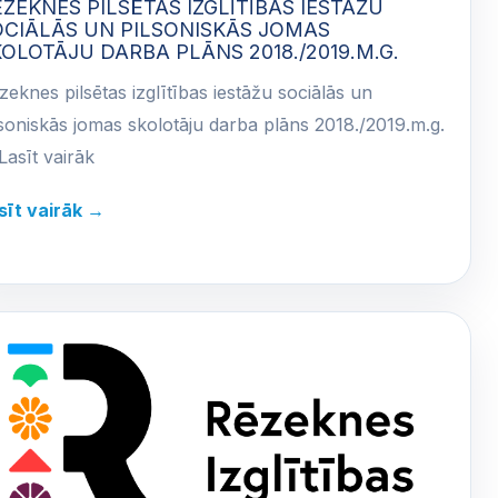
ZEKNES PILSĒTAS IZGLĪTĪBAS IESTĀŽU
OCIĀLĀS UN PILSONISKĀS JOMAS
OLOTĀJU DARBA PLĀNS 2018./2019.M.G.
zeknes pilsētas izglītības iestāžu sociālās un
lsoniskās jomas skolotāju darba plāns 2018./2019.m.g.
Lasīt vairāk
sīt vairāk →