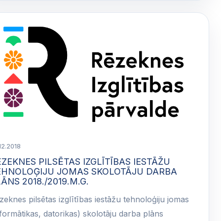
12.2018
ZEKNES PILSĒTAS IZGLĪTĪBAS IESTĀŽU
EHNOLOĢIJU JOMAS SKOLOTĀJU DARBA
ĀNS 2018./2019.M.G.
zeknes pilsētas izglītības iestāžu tehnoloģiju jomas
nformātikas, datorikas) skolotāju darba plāns