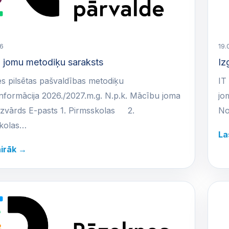
6
19.
 jomu metodiķu saraksts
Iz
s pilsētas pašvaldības metodiķu
IT
nformācija 2026./2027.m.g. N.p.k. Mācību joma
jo
uzvārds E-pasts 1. Pirmsskolas 2.
No
kolas…
La
airāk →