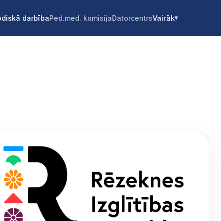
diskā darbība
Ped.med. komisija
Datorcentrs
Vairāk