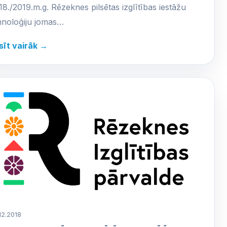
18./2019.m.g. Rēzeknes pilsētas izglītības iestāžu
hnoloģiju jomas…
sīt vairāk →
12.2018