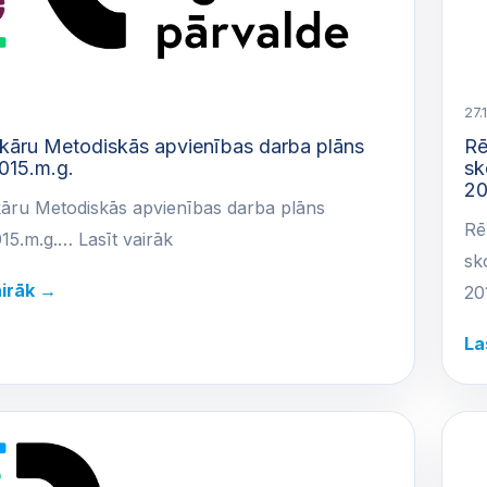
27.
ekāru Metodiskās apvienības darba plāns
Rē
015.m.g.
sk
20
kāru Metodiskās apvienības darba plāns
Rē
15.m.g.… Lasīt vairāk
sk
airāk →
20
La