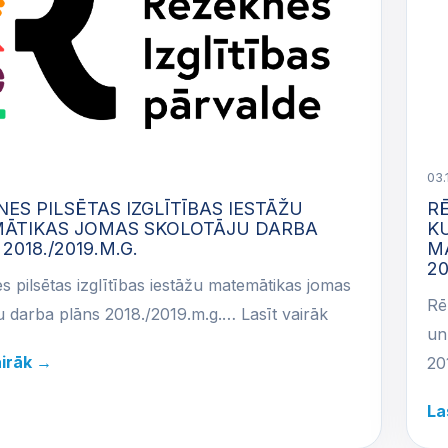
03.
ES PILSĒTAS IZGLĪTĪBAS IESTĀŽU
RĒ
ĀTIKAS JOMAS SKOLOTĀJU DARBA
K
2018./2019.M.G.
M
20
 pilsētas izglītības iestāžu matemātikas jomas
Rē
u darba plāns 2018./2019.m.g.… Lasīt vairāk
un
airāk →
20
La