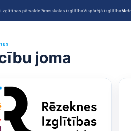
i
Izglītības pārvalde
Pirmsskolas izglītība
Vispārējā izglītība
Meto
ĀTES
cību joma