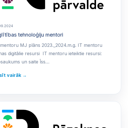
09.2024
glītības tehnoloģiju mentori
 mentoru MJ plāns 2023._2024.m.g. IT mentoru
mas digitālie resursi IT mentoru ieteiktie resursi:
saukums un saite Īss…
sīt vairāk →