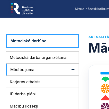
Aktualitātes
Notikum
AKTUALIT
Metodiskā darbība
Mā
Metodiskā darba organizēšana
Mācību joma
Karjeras atbalsts
IP darba plāni
Mācību līdzekļi