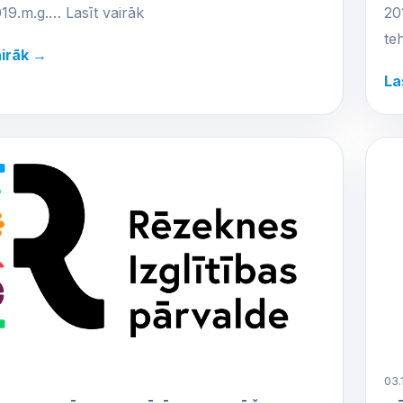
19.m.g.… Lasīt vairāk
20
te
airāk →
La
03.