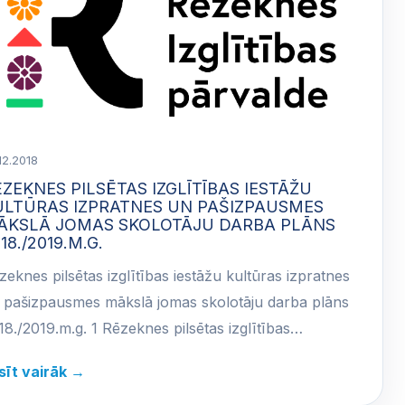
12.2018
ZEKNES PILSĒTAS IZGLĪTĪBAS IESTĀŽU
ULTŪRAS IZPRATNES UN PAŠIZPAUSMES
ĀKSLĀ JOMAS SKOLOTĀJU DARBA PLĀNS
18./2019.M.G.
zeknes pilsētas izglītības iestāžu kultūras izpratnes
 pašizpausmes mākslā jomas skolotāju darba plāns
18./2019.m.g. 1 Rēzeknes pilsētas izglītības…
sīt vairāk →