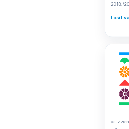
2018./20
Lasīt v
03.12.2018