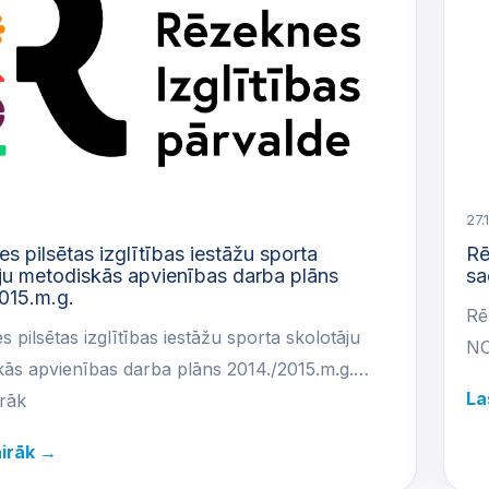
27.
s pilsētas izglītības iestāžu sporta
Rē
ju metodiskās apvienības darba plāns
sa
015.m.g.
Rē
 pilsētas izglītības iestāžu sporta skolotāju
NO
kās apvienības darba plāns 2014./2015.m.g.…
La
irāk
airāk →