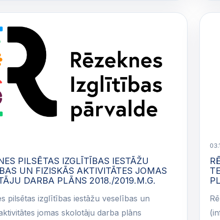
03.
ES PILSĒTAS IZGLĪTĪBAS IESTĀŽU
RĒ
BAS UN FIZISKĀS AKTIVITĀTES JOMAS
T
ĀJU DARBA PLĀNS 2018./2019.M.G.
PL
 pilsētas izglītības iestāžu veselības un
Rē
 aktivitātes jomas skolotāju darba plāns
(i