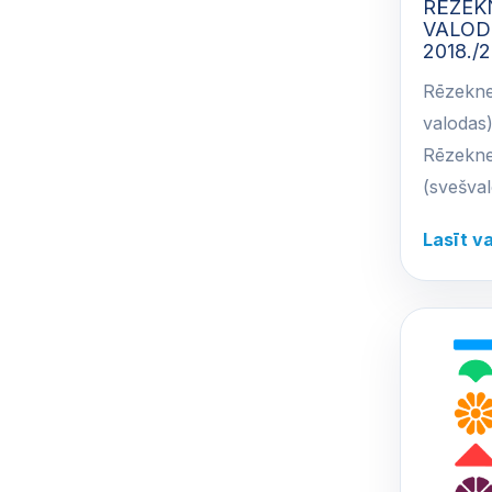
RĒZEKN
VALOD
2018./2
Rēzeknes
valodas)
Rēzeknes
(svešva
Lasīt v