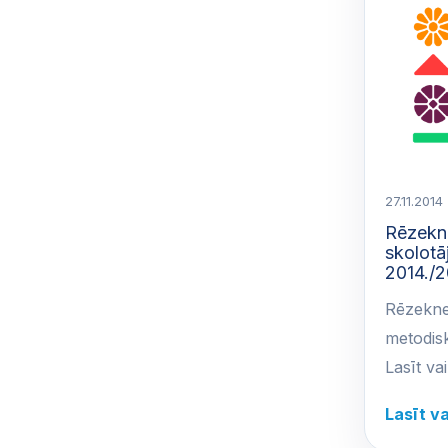
27.11.2014
Rēzekne
skolotā
2014./2
Rēzeknes
metodis
Lasīt va
Lasīt v