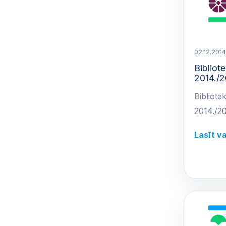
02.12.2014
Bibliot
2014./2
Bibliote
2014./20
Lasīt v