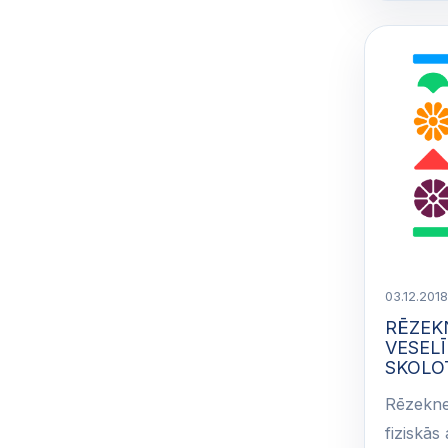
03.12.2018
RĒZEKN
VESELĪ
SKOLOT
Rēzeknes
fiziskās