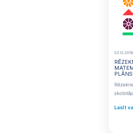
03.12.2018
RĒZEKN
MATEM
PLĀNS 
Rēzeknes
skolotāj
Lasīt v