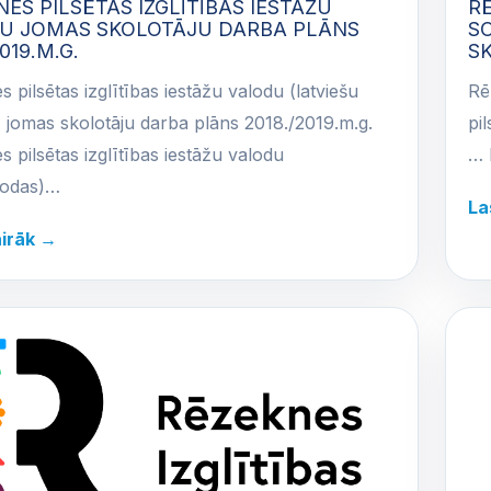
ES PILSĒTAS IZGLĪTĪBAS IESTĀŽU
RĒ
U JOMAS SKOLOTĀJU DARBA PLĀNS
S
019.M.G.
SK
 pilsētas izglītības iestāžu valodu (latviešu
Rē
 jomas skolotāju darba plāns 2018./2019.m.g.
pi
 pilsētas izglītības iestāžu valodu
… 
lodas)…
La
airāk →