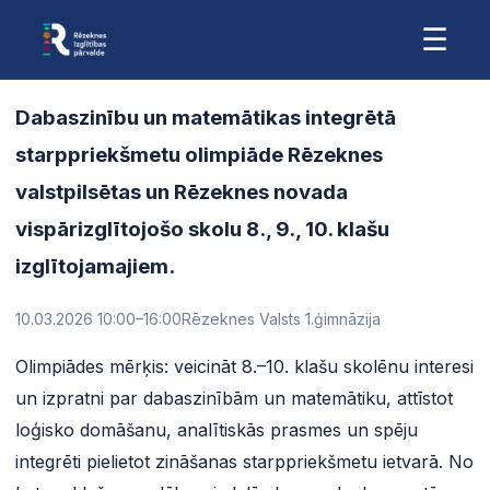
☰
Dabaszinību un matemātikas integrētā
starppriekšmetu olimpiāde Rēzeknes
valstpilsētas un Rēzeknes novada
vispārizglītojošo skolu 8., 9., 10. klašu
izglītojamajiem.
10.03.2026 10:00
–16:00
Rēzeknes Valsts 1.ģimnāzija
Olimpiādes mērķis: veicināt 8.–10. klašu skolēnu interesi
un izpratni par dabaszinībām un matemātiku, attīstot
loģisko domāšanu, analītiskās prasmes un spēju
integrēti pielietot zināšanas starppriekšmetu ietvarā. No