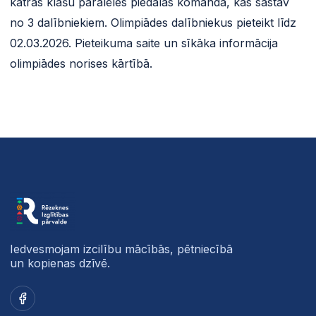
katras klašu paralēles piedalās komanda, kas sastāv
no 3 dalībniekiem. Olimpiādes dalībniekus pieteikt līdz
02.03.2026. Pieteikuma saite un sīkāka informācija
olimpiādes norises kārtībā.
Iedvesmojam izcilību mācībās, pētniecībā
un kopienas dzīvē.
Facebook