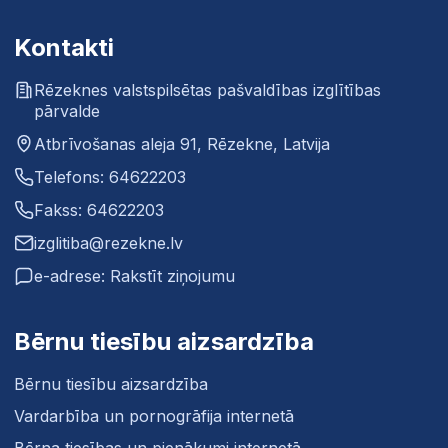
Kontakti
Rēzeknes valstspilsētas pašvaldības izglītības
pārvalde
Atbrīvošanas aleja 91, Rēzekne, Latvija
Telefons: 64622203
Fakss: 64622203
izglitiba@rezekne.lv
e-adrese: Rakstīt ziņojumu
Bērnu tiesību aizsardzība
Bērnu tiesību aizsardzība
Vardarbība un pornogrāfija internetā
Bērna tiesības un pienākumi internetā