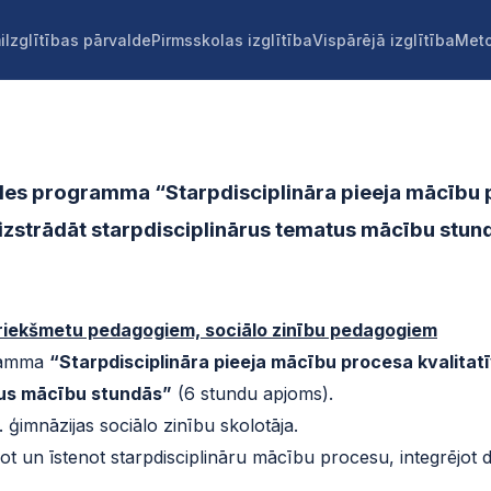
i
Izglītības pārvalde
Pirmsskolas izglītība
Vispārējā izglītība
Meto
s programma “Starpdisciplināra pieeja mācību pr
izstrādāt starpdisciplinārus tematus mācību stun
priekšmetu pedagogiem, sociālo zinību pedagogiem
gramma
“Starpdisciplināra pieeja mācību procesa kvalita
atus mācību stundās”
(6 stundu apjoms).
ģimnāzijas sociālo zinību skolotāja.
t un īstenot starpdisciplināru mācību procesu, integrējot 