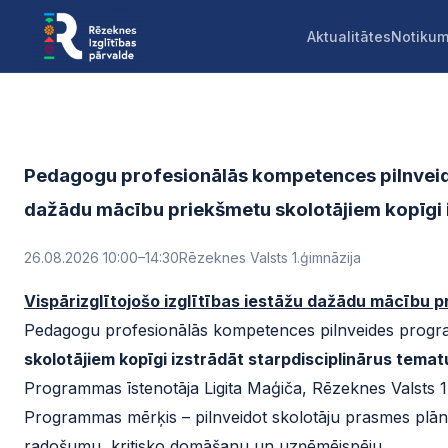
Aktualitātes
Notikum
Pedagogu profesionālās kompetences pilnveide
dažādu mācību priekšmetu skolotājiem kopīgi 
26.08.2026 10:00
–14:30
Rēzeknes Valsts 1.ģimnāzija
Vispārizglītojošo izglītības iestāžu dažādu mācību 
Pedagogu profesionālās kompetences pilnveides pro
skolotājiem kopīgi izstrādāt starpdisciplinārus tem
Programmas īstenotāja Ligita Maģiča, Rēzeknes Valsts 1. 
Programmas mērķis – pilnveidot skolotāju prasmes plāno
radošumu, kritisko domāšanu un uzņēmējspēju.