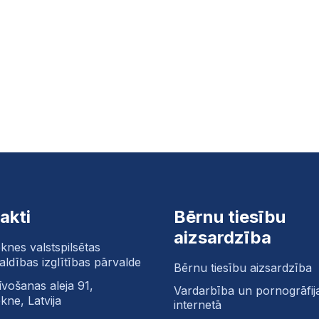
akti
Bērnu tiesību
aizsardzība
knes valstspilsētas
aldības izglītības pārvalde
Bērnu tiesību aizsardzība
īvošanas aleja 91,
Vardarbība un pornogrāfij
kne, Latvija
internetā