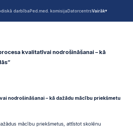
diskā darbība
Ped.med. komisija
Datorcentrs
Vairāk
ocesa kvalitatīvai nodrošināšanai – kā
dās”
tīvai nodrošināšanai – kā dažādu mācību priekšmetu
dažādus mācību priekšmetus, attīstot skolēnu