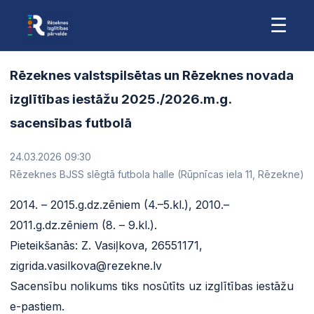
☰
Rēzeknes valstspilsētas un Rēzeknes novada
izglītības iestāžu 2025./2026.m.g.
sacensības futbolā
24.03.2026 09:30
Rēzeknes BJSS slēgtā futbola halle (Rūpnīcas iela 11, Rēzekne)
2014. – 2015.g.dz.zēniem (4.–5.kl.), 2010.–
2011.g.dz.zēniem (8. – 9.kl.).
Pieteikšanās: Z. Vasiļkova, 26551171,
zigrida.vasilkova@rezekne.lv
Sacensību nolikums tiks nosūtīts uz izglītības iestāžu
e-pastiem.