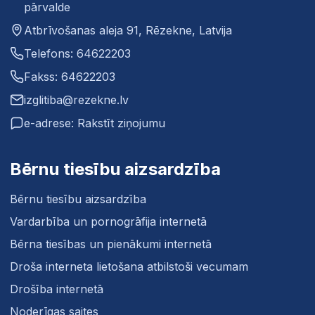
pārvalde
Atbrīvošanas aleja 91, Rēzekne, Latvija
Telefons: 64622203
Fakss: 64622203
izglitiba@rezekne.lv
e-adrese: Rakstīt ziņojumu
Bērnu tiesību aizsardzība
Bērnu tiesību aizsardzība
Vardarbība un pornogrāfija internetā
Bērna tiesības un pienākumi internetā
Droša interneta lietošana atbilstoši vecumam
Drošība internetā
Noderīgas saites