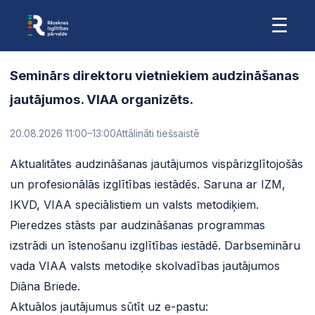
☰
Seminārs direktoru vietniekiem audzināšanas
jautājumos. VIAA organizēts.
20.08.2026 11:00
–13:00
Attālināti tiešsaistē
Aktualitātes audzināšanas jautājumos vispārizglītojošās
un profesionālās izglītības iestādēs. Saruna ar IZM,
IKVD, VIAA speciālistiem un valsts metodiķiem.
Pieredzes stāsts par audzināšanas programmas
izstrādi un īstenošanu izglītības iestādē. Darbsemināru
vada VIAA valsts metodiķe skolvadības jautājumos
Diāna Briede.
Aktuālos jautājumus sūtīt uz e-pastu: