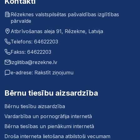
Kontakti
Rēzeknes valstspilsētas pašvaldības izglītības
pārvalde
Atbrīvošanas aleja 91, Rēzekne, Latvija
Telefons: 64622203
Fakss: 64622203
izglitiba@rezekne.lv
e-adrese: Rakstīt ziņojumu
Bērnu tiesību aizsardzība
Bērnu tiesību aizsardzība
Vardarbība un pornogrāfija internetā
Bērna tiesības un pienākumi internetā
Droša interneta lietošana atbilstoši vecumam