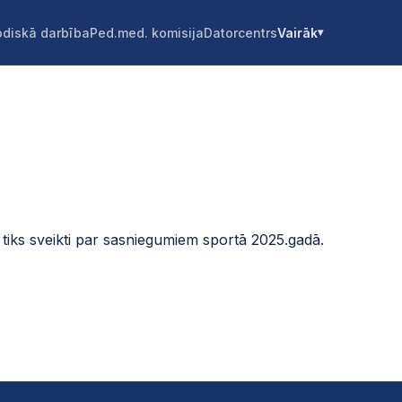
diskā darbība
Ped.med. komisija
Datorcentrs
Vairāk
 tiks sveikti par sasniegumiem sportā 2025.gadā.