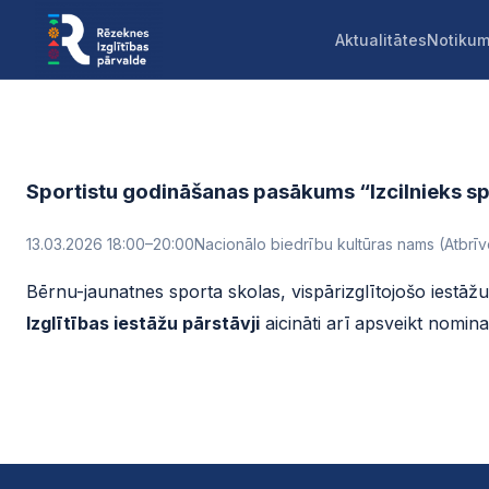
Aktualitātes
Notikum
Sportistu godināšanas pasākums “Izcilnieks s
13.03.2026 18:00
–20:00
Nacionālo biedrību kultūras nams (Atbrī
Bērnu-jaunatnes sporta skolas, vispārizglītojošo iestāžu
Izglītības iestāžu pārstāvji
aicināti arī apsveikt nomina