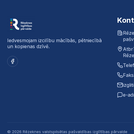
Kont
Rēze
pašv
Iedvesmojam izcilību mācībās, pētniecībā
un kopienas dzīvē.
Atbr
Rēze
Facebook
Tele
Faks
izgli
e-ad
© 2026 Rēzeknes valstspilsētas pašvaldības izglītības pārvalde