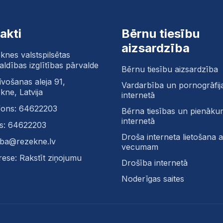
akti
Bērnu tiesību
aizsardzība
knes valstspilsētas
aldības izglītības pārvalde
Bērnu tiesību aizsardzība
īvošanas aleja 91,
Vardarbība un pornogrāfij
kne, Latvija
internetā
fons: 64622203
Bērna tiesības un pienāku
internetā
s: 64622203
Droša interneta lietošana at
tiba@rezekne.lv
vecumam
rese: Rakstīt ziņojumu
Drošība internetā
Noderīgas saites