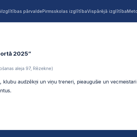
i
Izglītības pārvalde
Pirmsskolas izglītība
Vispārējā izglītība
Meto
portā 2025”
vošanas aleja 97, Rēzekne)
, klubu audzēkņi un viņu treneri, pieaugušie un vecmeistari
ntus.