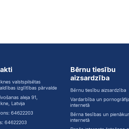
akti
Bērnu tiesību
aizsardzība
knes valstspilsētas
aldības izglītības pārvalde
Bērnu tiesību aizsardzība
īvošanas aleja 91,
Vardarbība un pornogrāfij
kne, Latvija
internetā
fons: 64622203
Bērna tiesības un pienāku
internetā
s: 64622203