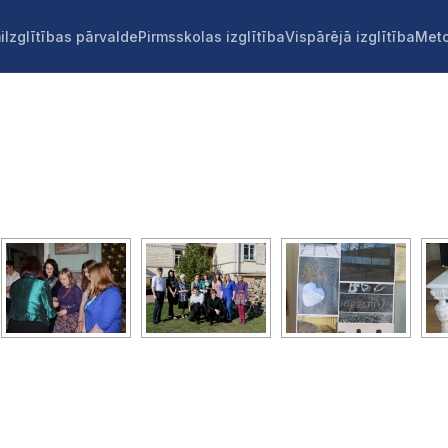
i
Izglītības pārvalde
Pirmsskolas izglītība
Vispārējā izglītība
Meto