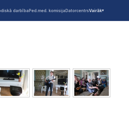
diskā darbība
Ped.med. komisija
Datorcentrs
Vairāk