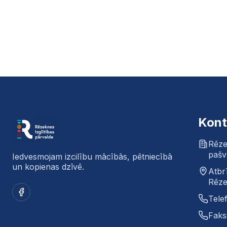
Kont
Rēze
pašv
Iedvesmojam izcilību mācībās, pētniecībā
un kopienas dzīvē.
Atbr
Rēze
Facebook
Tele
Faks