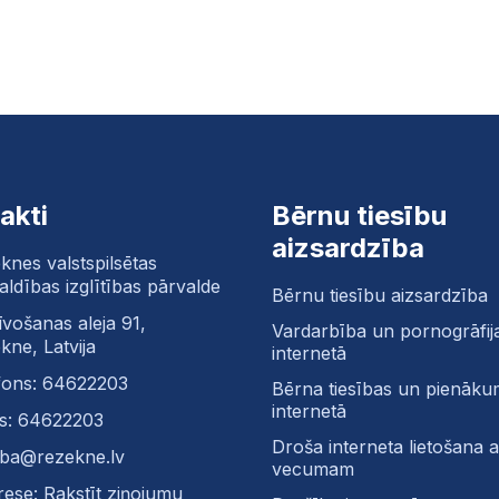
akti
Bērnu tiesību
aizsardzība
knes valstspilsētas
aldības izglītības pārvalde
Bērnu tiesību aizsardzība
īvošanas aleja 91,
Vardarbība un pornogrāfij
kne, Latvija
internetā
fons: 64622203
Bērna tiesības un pienāku
internetā
s: 64622203
Droša interneta lietošana at
tiba@rezekne.lv
vecumam
rese: Rakstīt ziņojumu