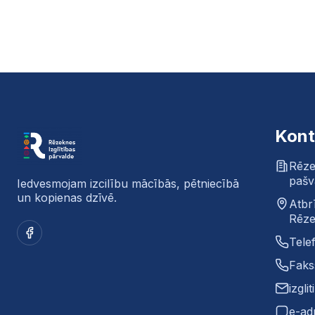
Kont
Rēze
pašv
Iedvesmojam izcilību mācībās, pētniecībā
un kopienas dzīvē.
Atbr
Rēze
Facebook
Tele
Faks
izgli
e-ad