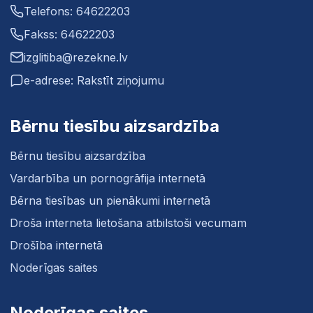
Telefons: 64622203
Fakss: 64622203
izglitiba@rezekne.lv
e-adrese: Rakstīt ziņojumu
Bērnu tiesību aizsardzība
Bērnu tiesību aizsardzība
Vardarbība un pornogrāfija internetā
Bērna tiesības un pienākumi internetā
Droša interneta lietošana atbilstoši vecumam
Drošība internetā
Noderīgas saites
Noderīgas saites