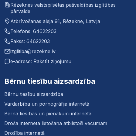
Rēzeknes valstspilsētas pašvaldības izglītības
pārvalde
Atbrīvošanas aleja 91, Rēzekne, Latvija
Telefons: 64622203
Fakss: 64622203
izglitiba@rezekne.lv
e-adrese: Rakstīt ziņojumu
Bērnu tiesību aizsardzība
Bērnu tiesību aizsardzība
Vardarbība un pornogrāfija internetā
Bērna tiesības un pienākumi internetā
Droša interneta lietošana atbilstoši vecumam
Drošība internetā