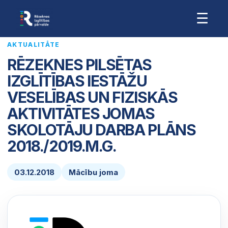
☰
AKTUALITĀTE
RĒZEKNES PILSĒTAS
IZGLĪTĪBAS IESTĀŽU
VESELĪBAS UN FIZISKĀS
AKTIVITĀTES JOMAS
SKOLOTĀJU DARBA PLĀNS
2018./2019.M.G.
03.12.2018
Mācību joma