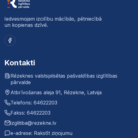
Iedvesmojam izcilību mācībās, pētniecībā
un kopienas dzīvē.
Facebook
Kontakti
Rēzeknes valstspilsētas pašvaldības izglītības
pārvalde
Atbrīvošanas aleja 91, Rēzekne, Latvija
Telefons: 64622203
Fakss: 64622203
izglitiba@rezekne.lv
e-adrese: Rakstīt ziņojumu