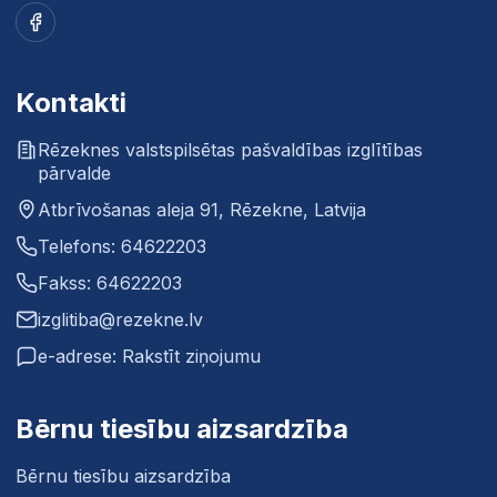
Facebook
Kontakti
Rēzeknes valstspilsētas pašvaldības izglītības
pārvalde
Atbrīvošanas aleja 91, Rēzekne, Latvija
Telefons: 64622203
Fakss: 64622203
izglitiba@rezekne.lv
e-adrese: Rakstīt ziņojumu
Bērnu tiesību aizsardzība
Bērnu tiesību aizsardzība