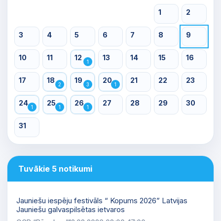
1
2
3
4
5
6
7
8
9
10
11
12
13
14
15
16
1
17
18
19
20
21
22
23
2
3
1
24
25
26
27
28
29
30
1
1
1
31
Tuvākie 5 notikumi
Jauniešu iespēju festivāls “ Kopums 2026” Latvijas
Jauniešu galvaspilsētas ietvaros