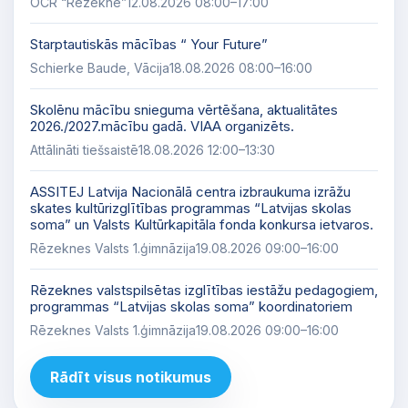
OCR “Rēzekne”
12.08.2026 08:00–17:00
Starptautiskās mācības “ Your Future”
Schierke Baude, Vācija
18.08.2026 08:00–16:00
Skolēnu mācību snieguma vērtēšana, aktualitātes
2026./2027.mācību gadā. VIAA organizēts.
Attālināti tiešsaistē
18.08.2026 12:00–13:30
ASSITEJ Latvija Nacionālā centra izbraukuma izrāžu
skates kultūrizglītības programmas “Latvijas skolas
soma” un Valsts Kultūrkapitāla fonda konkursa ietvaros.
Rēzeknes Valsts 1.ģimnāzija
19.08.2026 09:00–16:00
Rēzeknes valstspilsētas izglītības iestāžu pedagogiem,
programmas “Latvijas skolas soma” koordinatoriem
Rēzeknes Valsts 1.ģimnāzija
19.08.2026 09:00–16:00
Rādīt visus notikumus